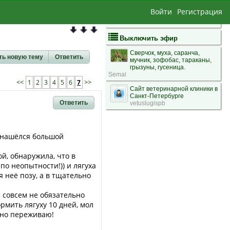
Войти
Регистрация
Выключить эфир
Сверчок, муха, саранча,
ть новую тему
Ответить
мучник, зофобас, тараканы,
грызуны, гусеница.
Semal
<<
1
2
3
4
5
6
7
>>
Сайт ветеринарной клиники в
Санкт-Петербурге
Ответить
vetuslugispb
е нашёлся большой
й, обнаружила, что в
по неопытности!)) и лягуха
 неё позу, а в тщательно
ё совсем не обязательно
мить лягуху 10 дней, мол
льно переживаю!