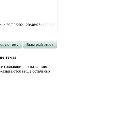
ено 29/09/2021 20:46:02
#477545
новую тему
Быстрый ответ
ие темы
ее совпавшие по названию
оказываются выше остальных.