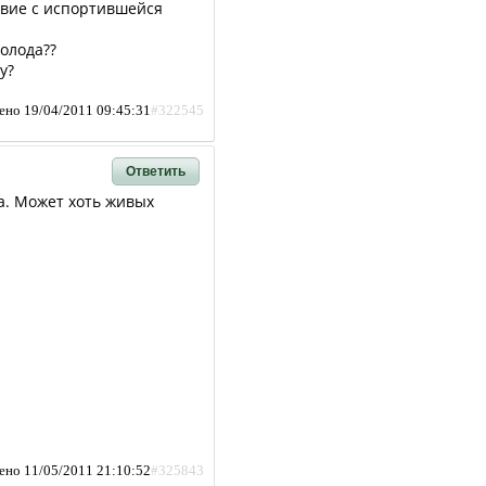
твие с испортившейся
голода??
у?
ено 19/04/2011 09:45:31
#322545
Ответить
а. Может хоть живых
ено 11/05/2011 21:10:52
#325843