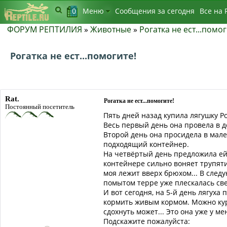
0
Меню
Сообщения за сегодня
Bсе на 
ФОРУМ РЕПТИЛИЯ
»
Животные
»
Рогатка не ест...помог
Рогатка не ест...помогите!
Rat.
Рогатка не ест...помогите!
Постоянный посетитель
Пять дней назад купила лягушку Ро
Весь первый день она провела в до
Второй день она просидела в мале
подходящий контейнер.
На четвёртый день предложила ей 
контейнере сильно воняет трупятин
моя лежит вверх брюхом... В след
помытом терре уже плескалась свеж
И вот сегодня, на 5-й день лягуха
кормить живым кормом. Можно кури
сдохнуть может... Это она уже у м
Подскажите пожалуйста: