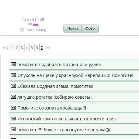
679
38
Поиск
Фото
1 мес. назад
<<
1
2
3
4
5
6
7
>>
помогите подобрать питона или удава
Опухоль на щеке у красноухой черепашки! Помогите!
Сбежала Водяная агама, помогите!!
лягушка рогатка (собираю советы).
Помогите опознать кроасавца!!!
Испанский тритон всплывает. помогите плиз
помогите!!!! болеет красноухая черепаха((((