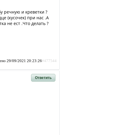
у речную и креветки ?
е (кусочек) при нас .А
а не ест .Что делать ?
ено 29/09/2021 20:23:26
#477544
Ответить