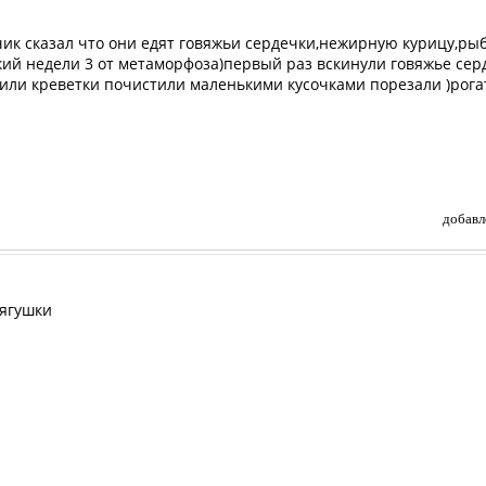
чик сказал что они едят говяжьи сердечки,нежирную курицу,рыб
й недели 3 от метаморфоза)первый раз вскинули говяжье сердц
ли креветки почистили маленькими кусочками порезали )рогатк
добавл
лягушки