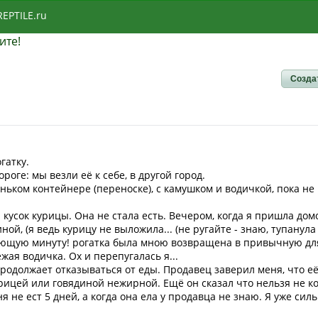
REPTILE.ru
ите!
Созда
гатку.
роге: мы везли её к себе, в другой город.
ньком контейнере (переноске), с камушком и водичкой, пока н
кусок курицы. Она не стала есть. Вечером, когда я пришла домо
ой, (я ведь курицу не выложила... (не ругайте - знаю, тупанула 
ующую минуту! рогатка была мною возвращена в привычную для
ая водичка. Ох и перепугалась я...
 продолжает отказываться от еды. Продавец заверил меня, что е
цей или говядиной нежирной. Ещё он сказал что нельзя не кор
еня не ест 5 дней, а когда она ела у продавца не знаю. Я уже си