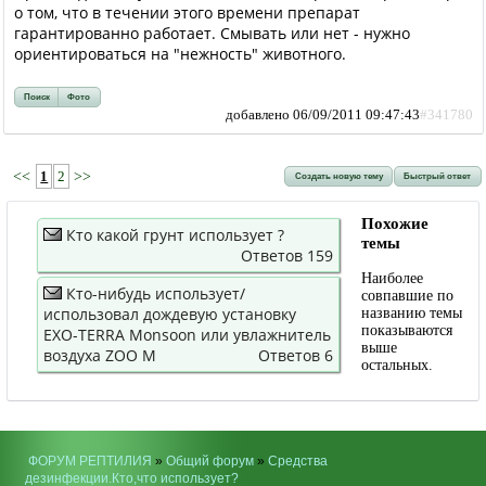
о том, что в течении этого времени препарат
гарантированно работает. Смывать или нет - нужно
ориентироваться на "нежность" животного.
Поиск
Фото
добавлено 06/09/2011 09:47:43
#341780
<<
1
2
>>
Создать новую тему
Быстрый ответ
Похожие
Кто какой грунт использует ?
темы
Ответов 159
Наиболее
Кто-нибудь использует/
совпавшие по
использовал дождевую установку
названию темы
показываются
EXO-TERRA Monsoon или увлажнитель
выше
воздуха ZOO M
Ответов 6
остальных.
ФОРУМ РЕПТИЛИЯ
»
Общий форум
»
Средства
дезинфекции.Кто,что использует?