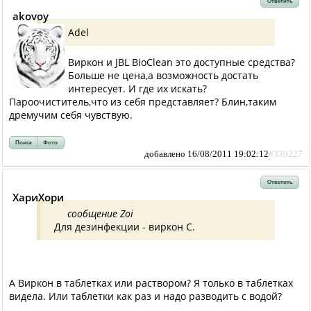
Ответить
akovoy
Adel
Виркон и JBL BioClean это доступные средства?
Больше не цена,а возможность достать
интересует. И где их искать?
Пароочиститель,что из себя представляет? Блин,таким
дремучим себя чувствую.
Поиск
Фото
добавлено 16/08/2011 19:02:12
#339227
Ответить
ХариХори
сообщение Zoi
Для дезинфекции - виркон С.
А Виркон в таблетках или раствором? Я только в таблетках
видела. Или таблетки как раз и надо разводить с водой?