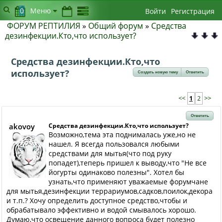
0
Меню
Войти
Регистрация
ФОРУМ РЕПТИЛИЯ
»
Общий форум
»
Средства
дезинфекции.Кто,что использует?
Средства дезинфекции.Кто,что
использует?
Создать новую тему
Ответить
<<
1
2
>>
Ответить
akovoy
Средства дезинфекции.Кто,что использует?
Возможно,тема эта поднималась уже,но не
нашел. Я всегда пользовался любыми
средствами для мытья(что под руку
попадет),теперь пришел к выводу,что "Не все
йогурты одинаково полезны". Хотел бы
узнать,что применяют уважаемые форумчане
для мытья,дезинфекции террариумов,садков,поилок,декора
и т.п.? Хочу определить доступное средство,чтобы и
обрабатывало эффективно и водой смывалось хорошо.
Думаю,что освещение данного вопроса будет полезно