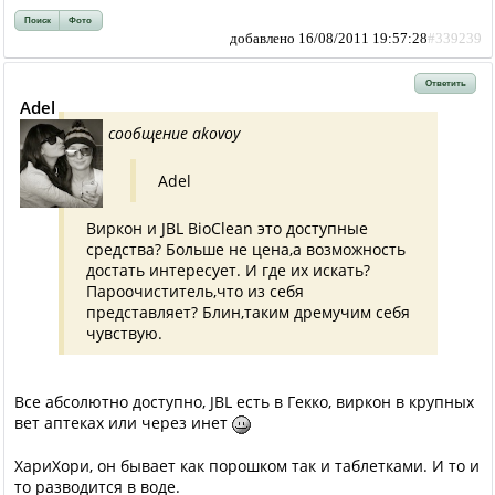
Поиск
Фото
добавлено 16/08/2011 19:57:28
#339239
Ответить
Adel
сообщение akovoy
Adel
Виркон и JBL BioClean это доступные
средства? Больше не цена,а возможность
достать интересует. И где их искать?
Пароочиститель,что из себя
представляет? Блин,таким дремучим себя
чувствую.
Все абсолютно доступно, JBL есть в Гекко, виркон в крупных
вет аптеках или через инет
ХариХори, он бывает как порошком так и таблетками. И то и
то разводится в воде.