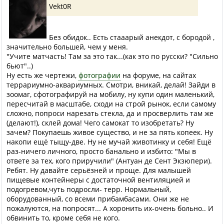
Vekt0R
Без обидок.. Есть стааарый анекдот, с бородой ,
значительно большей, чем у меня.
"Учите матчасть! Там за это так...(как это по русски? "Сильно
бьют"..)
Ну есть же чертежи,
фотографии
на форуме, на сайтах
террариумно-аквариумных. Смотри, вникай, делай! Зайди в
зоомаг, сфотографируй на мобилу, ну купи один маленький,
пересчитай в масштабе, сходи на строй рынок, если самому
сложно, попроси нарезать стекла, да и просверлить там же
(делают!), склей дома! Чего самокат то изобретать? Ну
зачем? Покупаешь живое существо, и не за пять копеек. Ну
накопи ещё тыщу-две. Ну не мучай животинку и себя! Ещё
раз-ничего личного, просто банально и избито: "Мы в
ответе за тех, кого приручили" (Антуан де Сент Экзюпери).
Ребят. Ну давайте серьёзней и проще. Для малышей
пищевые контейнеры с достаточной вентиляцией и
подогревом,чуть подросли- терр. Нормальный,
оборудованный, со всеми прибамбасами. Они же не
пожалуются, на попросят... А хоронить их-очень больно.. И
обвинить то, кроме себя не кого.