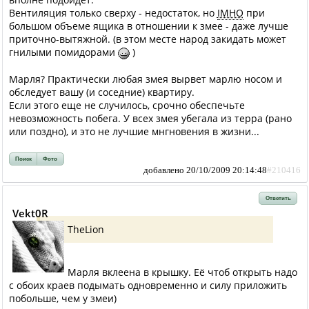
Вентиляция только сверху - недостаток, но
IMHO
при
большом объеме ящика в отношении к змее - даже лучше
приточно-вытяжной. (в этом месте народ закидать может
гнилыми помидорами
)
Марля? Практически любая змея вырвет марлю носом и
обследует вашу (и соседние) квартиру.
Если этого еще не случилось, срочно обеспечьте
невозможность побега. У всех змея убегала из терра (рано
или поздно), и это не лучшие мнгновения в жизни...
Поиск
Фото
добавлено 20/10/2009 20:14:48
#210416
Ответить
Vekt0R
TheLion
Марля вклеена в крышку. Её чтоб открыть надо
с обоих краев подымать одновременно и силу приложить
побольше, чем у змеи)