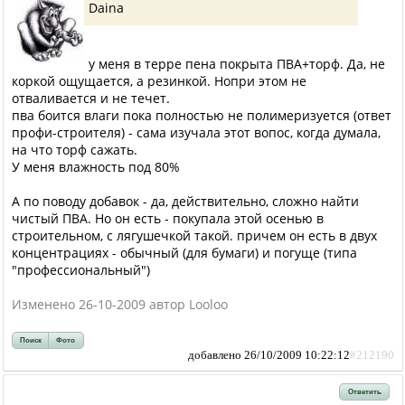
Daina
у меня в терре пена покрыта ПВА+торф. Да, не
коркой ощущается, а резинкой. Нопри этом не
отваливается и не течет.
пва боится влаги пока полностью не полимеризуется (ответ
профи-строителя) - сама изучала этот вопос, когда думала,
на что торф сажать.
У меня влажность под 80%
А по поводу добавок - да, действительно, сложно найти
чистый ПВА. Но он есть - покупала этой осенью в
строительном, с лягушечкой такой. причем он есть в двух
концентрациях - обычный (для бумаги) и погуще (типа
"профессиональный")
Изменено 26-10-2009 автор Looloo
Поиск
Фото
добавлено 26/10/2009 10:22:12
#212190
Ответить