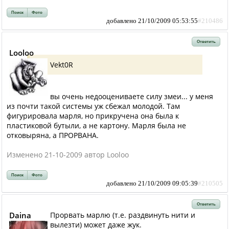
Поиск
Фото
добавлено 21/10/2009 05:53:55
#210486
Ответить
Looloo
Vekt0R
вы очень недооцениваете силу змеи... у меня
из почти такой системы уж сбежал молодой. Там
фигурировала марля, но прикручена она была к
пластиковой бутыли, а не картону. Марля была не
отковыряна, а ПРОРВАНА.
Изменено 21-10-2009 автор Looloo
Поиск
Фото
добавлено 21/10/2009 09:05:39
#210505
Ответить
Daina
Прорвать марлю (т.е. раздвинуть нити и
вылезти) может даже жук.