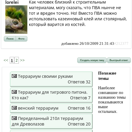
lorelei
Как человек близкий к строительным
материалам, могу сказать, что ПВА нынче не
тот и вреден точно. Но! Вместо ПВА можно
использовать казеиновый клей или столярный,
который варится из костей.
Поиск
Фото
добавлено 26/10/2009 21:31:43
#212377
<<
1
2
>>
Создать новую тему
Быстрый ответ
Похожие
Террариум своими руками
темы
Ответов 32
Наиболее
Террариум для тигрового питона.
совпавшие по
Кто как?
Ответов 7
названию темы
показываются
выше
венский террариум
Ответов 16
остальных.
Переделанный 210л террариум
для Древолазов
Ответов 20