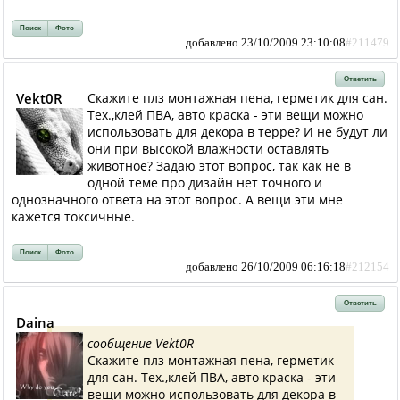
Поиск
Фото
добавлено 23/10/2009 23:10:08
#211479
Ответить
Vekt0R
Скажите плз монтажная пена, герметик для сан.
Тех.,клей ПВА, авто краска - эти вещи можно
использовать для декора в терре? И не будут ли
они при высокой влажности оставлять
животное? Задаю этот вопрос, так как не в
одной теме про дизайн нет точного и
однозначного ответа на этот вопрос. А вещи эти мне
кажется токсичные.
Поиск
Фото
добавлено 26/10/2009 06:16:18
#212154
Ответить
Daina
сообщение Vekt0R
Скажите плз монтажная пена, герметик
для сан. Тех.,клей ПВА, авто краска - эти
вещи можно использовать для декора в