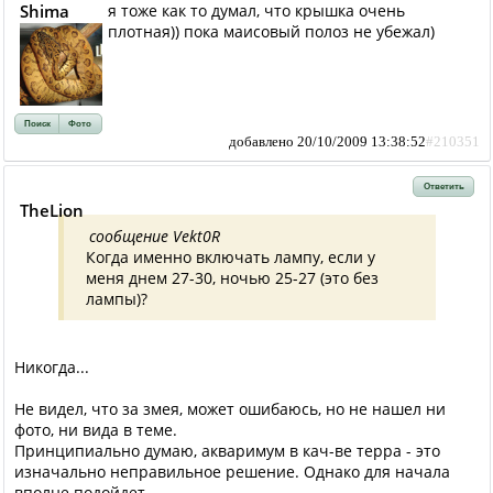
Shima
я тоже как то думал, что крышка очень
плотная)) пока маисовый полоз не убежал)
Поиск
Фото
добавлено 20/10/2009 13:38:52
#210351
Ответить
TheLion
сообщение Vekt0R
Когда именно включать лампу, если у
меня днем 27-30, ночью 25-27 (это без
лампы)?
Никогда...
Не видел, что за змея, может ошибаюсь, но не нашел ни
фото, ни вида в теме.
Принципиально думаю, акваримум в кач-ве терра - это
изначально неправильное решение. Однако для начала
вполне подойдет.