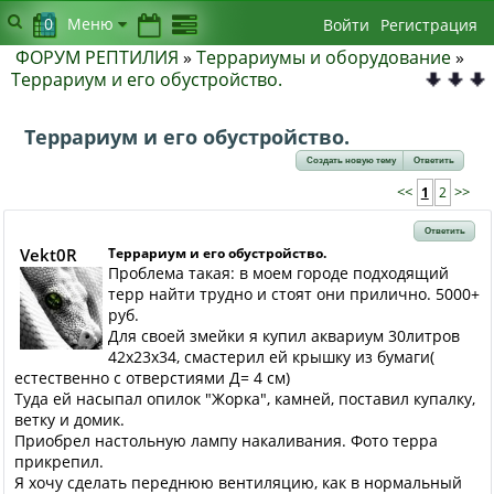
0
Меню
Войти
Регистрация
ФОРУМ РЕПТИЛИЯ
»
Террариумы и оборудование
»
Террариум и его обустройство.
Террариум и его обустройство.
Создать новую тему
Ответить
<<
1
2
>>
Ответить
Vekt0R
Террариум и его обустройство.
Проблема такая: в моем городе подходящий
терр найти трудно и стоят они прилично. 5000+
руб.
Для своей змейки я купил аквариум 30литров
42х23х34, смастерил ей крышку из бумаги(
естественно с отверстиями Д= 4 см)
Туда ей насыпал опилок "Жорка", камней, поставил купалку,
ветку и домик.
Приобрел настольную лампу накаливания. Фото терра
прикрепил.
Я хочу сделать переднюю вентиляцию, как в нормальный