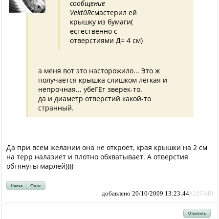
сообщение
Vekt0R
смастерил ей
крышку из бумаги(
естественно с
отверстиями Д= 4 см)
а меня вот это насторожило... Это ж
получается крышка слишком легкая и
непрочная... убеГЕт зверек-то.
да и диаметр отверстий какой-то
странный.
Да при всем желании она не откроет, края крышки на 2 см
на терр налазиет и плотно обхватывает. А отверстия
обтянуты марлей))))
Поиск
Фото
добавлено 20/10/2009 13:23:44
#210349
Ответить