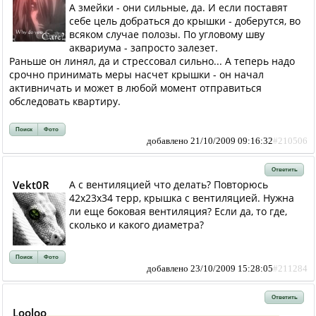
А змейки - они сильные, да. И если поставят
себе цель добраться до крышки - доберутся, во
всяком случае полозы. По угловому шву
аквариума - запросто залезет.
Раньше он линял, да и стрессовал сильно... А теперь надо
срочно принимать меры насчет крышки - он начал
активничать и может в любой момент отправиться
обследовать квартиру.
Поиск
Фото
добавлено 21/10/2009 09:16:32
#210506
Ответить
Vekt0R
А с вентиляцией что делать? Повторюсь
42х23х34 терр, крышка с вентиляцией. Нужна
ли еще боковая вентиляция? Если да, то где,
сколько и какого диаметра?
Поиск
Фото
добавлено 23/10/2009 15:28:05
#211284
Ответить
Looloo