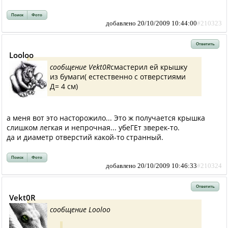
Поиск
Фото
добавлено 20/10/2009 10:44:00
#210323
Ответить
Looloo
сообщение Vekt0R
смастерил ей крышку
из бумаги( естественно с отверстиями
Д= 4 см)
а меня вот это насторожило... Это ж получается крышка
слишком легкая и непрочная... убеГЕт зверек-то.
да и диаметр отверстий какой-то странный.
Поиск
Фото
добавлено 20/10/2009 10:46:33
#210324
Ответить
Vekt0R
сообщение Looloo