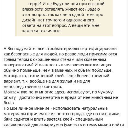
терре? И не будут ли они при высокой
влажности оставлять животное? Задаю
этот вопрос, так как не в одной теме про
дизайн нет точного и однозначного
ответа на этот вопрос. А вещи эти мне
кажется токсичные.
А Вы подумайте: все стройматериалы сертифицированы
как безопасные для людей, но разве люди прижимаются
голым телом к окрашенным стенам или склеенным
поверхностям? И влажность в человеческих жилищах
обычно поменьше, чем в змеиных, и объем побольше.
Автокраска, технический клей - еще более стремный
вариант, т.к. вообще не для жилья и не для
непосредственного контакта.
Монтажную пену многие здесь используют, по чужому
опыту - достаточно инертна и вреда от нее животным не
было.
Но мое личное мнение - использовать натуральные
материалы (причем не из черты города, где на них всякая
бяка садится и впитывается), клей - специальный
силиконовый для аквариумов (уже есть в теме, можно найти