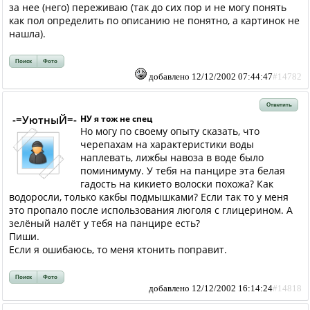
за нее (него) переживаю (так до сих пор и не могу понять
как пол определить по описанию не понятно, а картинок не
нашла).
Поиск
Фото
добавлено 12/12/2002 07:44:47
#14782
Ответить
-=УютныЙ=-
НУ я тож не спец
Но могу по своему опыту сказать, что
черепахам на характеристики воды
наплевать, лижбы навоза в воде было
поминимуму. У тебя на панцире эта белая
гадость на кикието волоски похожа? Как
водоросли, только какбы подмышками? Если так то у меня
это пропало после использования люголя с глицерином. А
зелёный налёт у тебя на панцире есть?
Пиши.
Если я ошибаюсь, то меня ктонить поправит.
Поиск
Фото
добавлено 12/12/2002 16:14:24
#14818