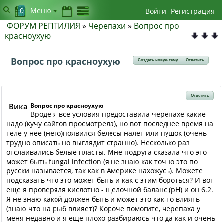
0
Меню
Войти
Регистрация
ФОРУМ РЕПТИЛИЯ
»
Черепахи
»
Вопрос про
красноухую
Вопрос про красноухую
Создать новую тему
Ответить
Ответить
Вика
Вопрос про красноухую
Вроде я все условия предоставила черепахе какие
надо (кучу сайтов просмотрела), но вот последнее время на
теле у нее (него)появился белесы налет или пушок (очень
трудно описать но выглядит странно). Несколько раз
отслаивались белые пласты. Мне подруга сказала что это
может быть fungal infection (я не знаю как точно это по
русски называется, так как в Америке нахожусь). Можете
подсказать что это может быть и как с этим бороться? И вот
еще я проверяля кислотно - щелочной баланс (pH) и он 6.2.
Я не знаю какой должен быть и может это как-то влиять
(знаю что на рыб влияет)? Короче помогите, черепаха у
меня недавно и я еще плохо разбираюсь что да как и очень