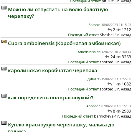
Последний ответ
pitOOf 3 г. назад
Можно ли отпустить на волю болотную
черепаху?
Shashel
18/06/2023 11:15:25
2
1212
Последний ответ
Shashel 3 г. назад
Cuora amboinensis (Коробчатая амбоинская)
Atheris hispida
12/02/2018 20:00:14
24
3263
Последний ответ
spotted 3 г. назад
каролинская коробчатая черепаха
Дима 96
15/04/2023 09:55:00
1
1082
Последний ответ
spotted 3 г. назад
как определить пол красноухой?!
Abaddon
07/04/2003 10:22:31
8
2989
Последний ответ
barnicheva 4 г. назад
Куплю красноухую черепашку, малька до
годика