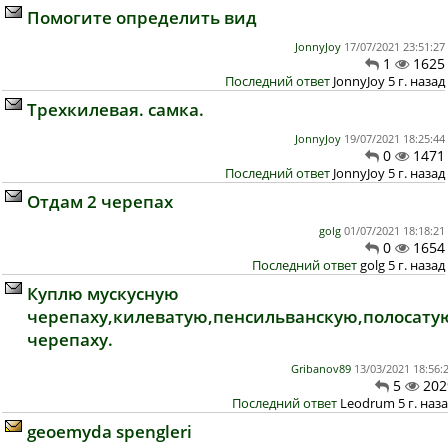
Помогите определить вид
JonnyJoy
17/07/2021 23:51:27
1
1625
Последний ответ
JonnyJoy 5 г. назад
Трехкилевая. самка.
JonnyJoy
19/07/2021 18:25:44
0
1471
Последний ответ
JonnyJoy 5 г. назад
Отдам 2 черепах
golg
01/07/2021 18:18:21
0
1654
Последний ответ
golg 5 г. назад
Куплю мускусную
черепаху,килеватую,пенсильванскую,полосату
черепаху.
Gribanov89
13/03/2021 18:56:
5
202
Последний ответ
Leodrum 5 г. наз
geoemyda spengleri