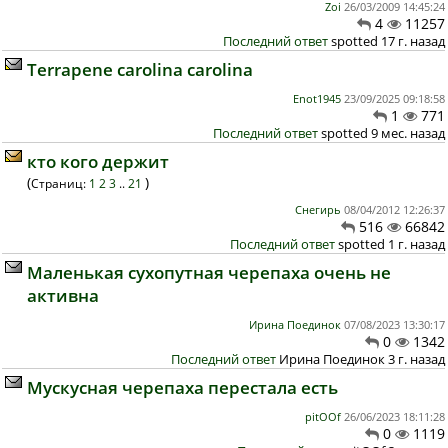
Zoi
26/03/2009 14:45:24
4
11257
Последний ответ
spotted 17 г. назад
Terrapene carolina carolina
Enot1945
23/09/2025 09:18:58
1
771
Последний ответ
spotted 9 мес. назад
кто кого держит
(
)
Страниц:
1
2
3
..
21
Снегирь
08/04/2012 12:26:37
516
66842
Последний ответ
spotted 1 г. назад
Маленькая сухопутная черепаха очень не
активна
Ирина Поединок
07/08/2023 13:30:17
0
1342
Последний ответ
Ирина Поединок 3 г. назад
Мускусная черепаха перестала есть
pitOOf
26/06/2023 18:11:28
0
1119