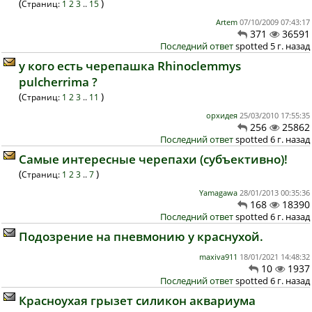
(
)
Страниц:
1
2
3
..
15
Artem
07/10/2009 07:43:17
371
36591
Последний ответ
spotted 5 г. назад
у кого есть черепашка Rhinoclemmys
pulcherrima ?
(
)
Страниц:
1
2
3
..
11
орхидея
25/03/2010 17:55:35
256
25862
Последний ответ
spotted 6 г. назад
Самые интересные черепахи (субъективно)!
(
)
Страниц:
1
2
3
..
7
Yamagawa
28/01/2013 00:35:36
168
18390
Последний ответ
spotted 6 г. назад
Подозрение на пневмонию у краснухой.
maxiva911
18/01/2021 14:48:32
10
1937
Последний ответ
spotted 6 г. назад
Красноухая грызет силикон аквариума