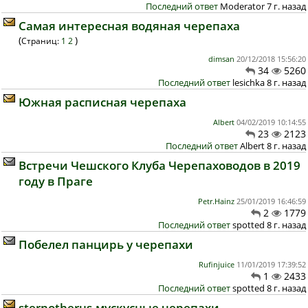
Последний ответ
Moderator 7 г. назад
Самая интересная водяная черепаха
(
)
Страниц:
1
2
dimsan
20/12/2018 15:56:20
34
5260
Последний ответ
lesichka 8 г. назад
Южная расписная черепаха
Albert
04/02/2019 10:14:55
23
2123
Последний ответ
Albert 8 г. назад
Встречи Чешского Клуба Черепаховодов в 2019
году в Прагe
Petr.Hainz
25/01/2019 16:46:59
2
1779
Последний ответ
spotted 8 г. назад
Побелел панцирь у черепахи
Rufinjuice
11/01/2019 17:39:52
1
2433
Последний ответ
spotted 8 г. назад
sternotherus-мускусные черепахи