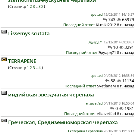
(
)
Страниц:
1
2
3
..
30
spotted
15/02/2011 14:15:27
743
65979
Последний ответ
Ki.miki2012 8 г. назад
Lissemys scutata
Эдуард71
12/12/2014 09:38:07
10
3291
Последний ответ
Эдуард71 8 г. назад
TERRAPENE
(
)
Страниц:
1
2
3
..
4
spotted
04/05/2012 16:35:54
88
11134
Последний ответ
SvetlanaM 8 г. назад
индийская звездчатая черепаха
elizavetfad
04/11/2018 16:50:04
0
1981
Последний ответ
elizavetfad 8 г. назад
Греческая, Средиземноморская черепаха
Екатерина Сергеевна
28/10/2018 19:18:13