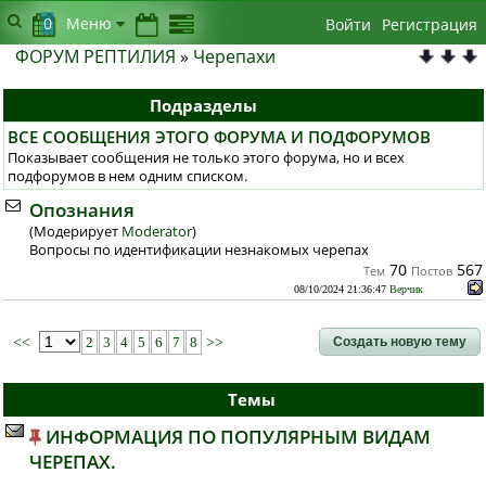
0
Меню
Войти
Регистрация
ФОРУМ РЕПТИЛИЯ
»
Черепахи
Подразделы
ВСЕ СООБЩЕНИЯ ЭТОГО ФОРУМА И ПОДФОРУМОВ
Показывает сообщения не только этого форума, но и всех
подфорумов в нем одним списком.
Опознания
(Модерирует
Moderator
)
Вопросы по идентификации незнакомых черепах
70
567
Тем
Постов
08/10/2024 21:36:47
Верчик
Создать новую тему
<<
2
3
4
5
6
7
8
>>
Темы
ИНФОРМАЦИЯ ПО ПОПУЛЯРНЫМ ВИДАМ
ЧЕРЕПАХ.