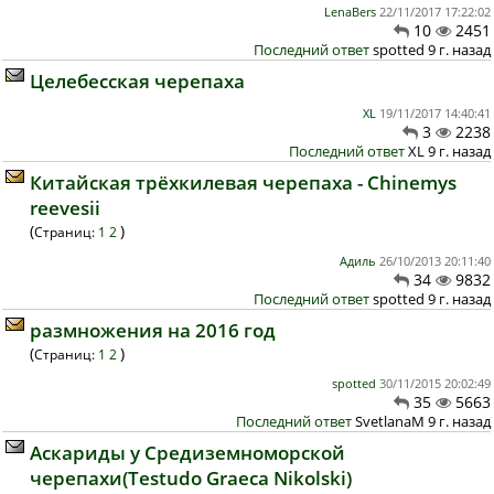
LenaBers
22/11/2017 17:22:02
10
2451
Последний ответ
spotted 9 г. назад
Целебесская черепаха
XL
19/11/2017 14:40:41
3
2238
Последний ответ
XL 9 г. назад
Китайская трёхкилевая черепаха - Chinemys
reevesii
(
)
Страниц:
1
2
Адиль
26/10/2013 20:11:40
34
9832
Последний ответ
spotted 9 г. назад
размножения на 2016 год
(
)
Страниц:
1
2
spotted
30/11/2015 20:02:49
35
5663
Последний ответ
SvetlanaM 9 г. назад
Аскариды у Средиземноморской
черепахи(Testudo Graeca Nikolski)