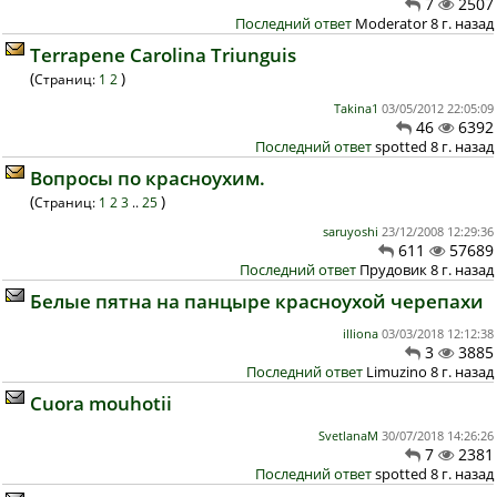
7
2507
Последний ответ
Moderator 8 г. назад
Terrapene Carolina Triunguis
(
)
Страниц:
1
2
Takina1
03/05/2012 22:05:09
46
6392
Последний ответ
spotted 8 г. назад
Вопросы по красноухим.
(
)
Страниц:
1
2
3
..
25
saruyoshi
23/12/2008 12:29:36
611
57689
Последний ответ
Прудовик 8 г. назад
Белые пятна на панцыре красноухой черепахи
illiona
03/03/2018 12:12:38
3
3885
Последний ответ
Limuzino 8 г. назад
Cuora mouhotii
SvetlanaM
30/07/2018 14:26:26
7
2381
Последний ответ
spotted 8 г. назад