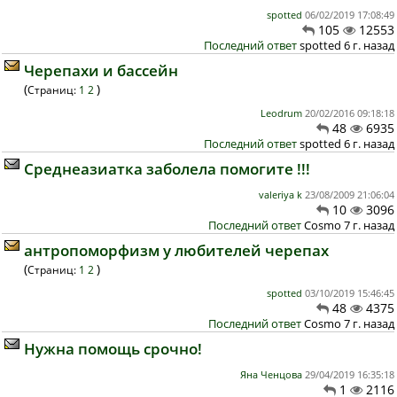
spotted
06/02/2019 17:08:49
105
12553
Последний ответ
spotted 6 г. назад
Черепахи и бассейн
(
)
Страниц:
1
2
Leodrum
20/02/2016 09:18:18
48
6935
Последний ответ
spotted 6 г. назад
Среднеазиатка заболела помогите !!!
valeriya k
23/08/2009 21:06:04
10
3096
Последний ответ
Cosmo 7 г. назад
антропоморфизм у любителей черепах
(
)
Страниц:
1
2
spotted
03/10/2019 15:46:45
48
4375
Последний ответ
Cosmo 7 г. назад
Нужна помощь срочно!
Яна Ченцова
29/04/2019 16:35:18
1
2116