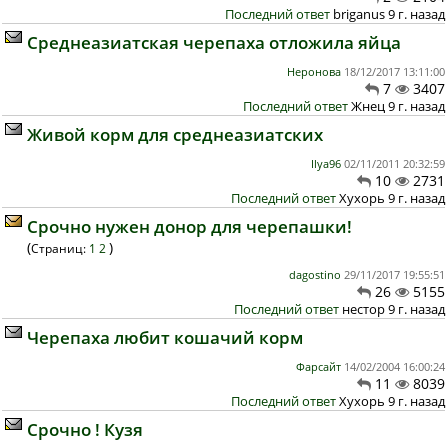
Последний ответ
briganus 9 г. назад
Среднеазиатская черепаха отложила яйца
Неронова
18/12/2017 13:11:00
7
3407
Последний ответ
Жнец 9 г. назад
Живой корм для среднеазиатских
Ilya96
02/11/2011 20:32:59
10
2731
Последний ответ
Хухорь 9 г. назад
Срочно нужен донор для черепашки!
(
)
Страниц:
1
2
dagostino
29/11/2017 19:55:51
26
5155
Последний ответ
нестор 9 г. назад
Черепаха любит кошачий корм
Фарсайт
14/02/2004 16:00:24
11
8039
Последний ответ
Хухорь 9 г. назад
Срочно ! Кузя