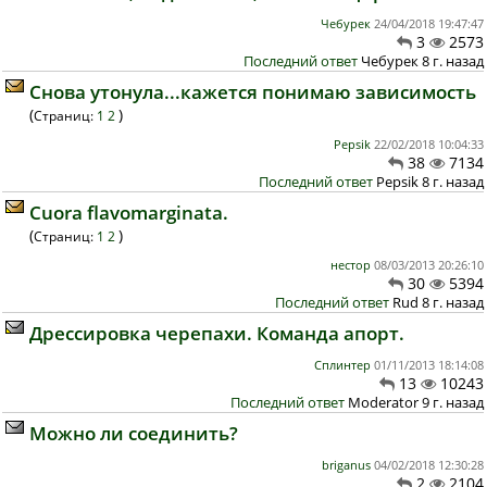
Чебурек
24/04/2018 19:47:47
3
2573
Последний ответ
Чебурек 8 г. назад
Снова утонула...кажется понимаю зависимость
(
)
Страниц:
1
2
Pepsik
22/02/2018 10:04:33
38
7134
Последний ответ
Pepsik 8 г. назад
Cuora flavomarginata.
(
)
Страниц:
1
2
нестор
08/03/2013 20:26:10
30
5394
Последний ответ
Rud 8 г. назад
Дрессировка черепахи. Команда апорт.
Сплинтер
01/11/2013 18:14:08
13
10243
Последний ответ
Moderator 9 г. назад
Можно ли соединить?
briganus
04/02/2018 12:30:28
2
2104