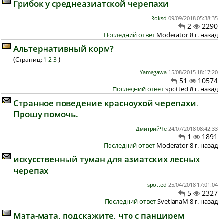
Грибок у среднеазиатской черепахи
Roksd
09/09/2018 05:38:35
2
2290
Последний ответ
Moderator 8 г. назад
Альтернативный корм?
(
)
Страниц:
1
2
3
Yamagawa
15/08/2015 18:17:20
51
10574
Последний ответ
spotted 8 г. назад
Странное поведение красноухой черепахи.
Прошу помочь.
ДмитрийЧе
24/07/2018 08:42:33
1
1891
Последний ответ
Moderator 8 г. назад
искусственный туман для азиатских лесных
черепах
spotted
25/04/2018 17:01:04
5
2327
Последний ответ
SvetlanaM 8 г. назад
Мата-мата, подскажите, что с панцирем