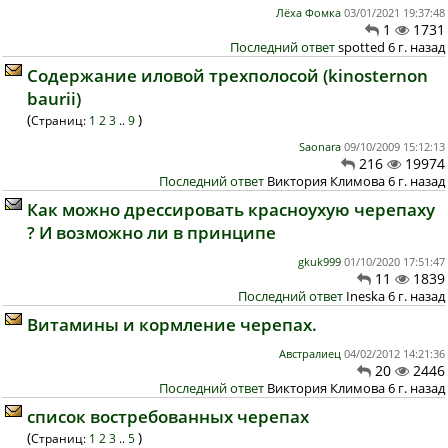
Лёха Фомка
03/01/2021 19:37:48
1
1731
Последний ответ
spotted 6 г. назад
Содержание иловой трехполосой (kinosternon
baurii)
(
)
Страниц:
1
2
3
..
9
Saonara
09/10/2009 15:12:13
216
19974
Последний ответ
Виктория Климова 6 г. назад
Как можно дрессировать красноухую черепаху
? И возможно ли в принципе
gkuk999
01/10/2020 17:51:47
11
1839
Последний ответ
Ineska 6 г. назад
Витамины и кормление черепах.
Австралиец
04/02/2012 14:21:36
20
2446
Последний ответ
Виктория Климова 6 г. назад
список востребованных черепах
(
)
Страниц:
1
2
3
..
5