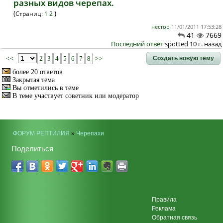
разных видов черепах.
(
)
Страниц:
1
2
нестор
11/01/2011 17:53:28
41
7669
Последний ответ
spotted 10 г. назад
Создать новую тему
<<
2
3
4
5
6
7
8
>>
более 20 ответов
Закрытая тема
Вы отметились в теме
В теме участвует советник или модератор
ФОРУМ РЕПТИЛИЯ
»
Черепахи
Поделиться
Правила
Реклама
Обратная связь