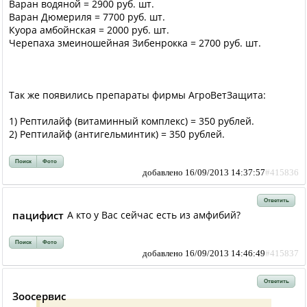
Варан водяной = 2900 руб. шт.
Варан Дюмериля = 7700 руб. шт.
Куора амбойнская = 2000 руб. шт.
Черепаха змеиношейная Зибенрокка = 2700 руб. шт.
Так же появились препараты фирмы АгроВетЗащита:
1) Рептилайф (витаминный комплекс) = 350 рублей.
2) Рептилайф (антигельминтик) = 350 рублей.
Поиск
Фото
добавлено 16/09/2013 14:37:57
#415836
Ответить
пацифист
А кто у Вас сейчас есть из амфибий?
Поиск
Фото
добавлено 16/09/2013 14:46:49
#415837
Ответить
Зоосервис