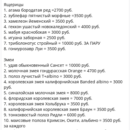
Ящерицы
1. агама бородатая ред =2700 руб.
2. эублефар пятнистый морфные =3500 руб.
3. хамелеон йеменский = 3500 руб.
4. геккон ушастый новокаледонский = 4000 руб.
5. мабуя краснобокая = 3000 руб.
6. игуана заборная = 2500 руб.
7. триболонотус стройный = 10000 руб. ЗА ПАРУ
8. гониурозавр Луи = 3500 руб.
Змеи
1. удав обыкновенный Сансет = 10000 руб.
2. молочная змея гондурасская Orange = 4700 руб.
3. полоз лучистый T+albino = 3000 руб.
4. королевская змея калифорнийская Banded albino = 3000
руб.
5. синалойская молочная змея = 8000 руб.
6. флоридская королевская змея = 7000 руб.
7. королевская змея Хольбрука = 3500 руб.
8. калифорнийская королевская змея Браун = 3500 руб.
9. тонкохвостый полоз Ридли = 6000 руб.
10. маисовые полоза Кримсон, Окити, альбино = 3500 руб.
за каждого