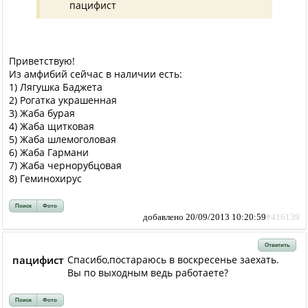
пацифист
Приветствую!
Из амфибий сейчас в наличии есть:
1) Лягушка Баджета
2) Рогатка украшенная
3) Жаба бурая
4) Жаба щитковая
5) Жаба шлемоголовая
6) Жаба Гармани
7) Жаба чернорубцовая
8) Геминохирус
Поиск
Фото
добавлено 20/09/2013 10:20:59
#416139
Ответить
пацифист
Спасибо,постараюсь в воскресенье заехать.
Вы по выходным ведь работаете?
Поиск
Фото