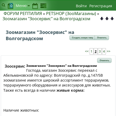
0
Меню
Войти
Регистрация
ФОРУМ РЕПТИЛИЯ
»
PETSHOP (ЗооМагазины)
»
Зоомагазин "Зоосервис" на Волгоградском
Зоомагазин "Зоосервис" на
Волгоградском
Создать новую тему
Ответить
<<
1
2
3
4
>>
Ответить
Зоосервис
Зоомагазин "Зоосервис" на Волгоградском
Господа, магазин Зоосервис переехал с
Абельмановской по адресу: Волгоградский пр, д.147/5В
зоомагазине имеется широкий ассортимент террариумов,
террариумного оборудования и аксессуаров для животных.
живые корма:
Также есть всегда в наличии
Наличие животных: