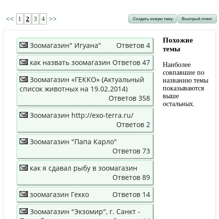
<<
1
2
3
4
>>
Создать новую тему
Быстрый ответ
Похожие
Зоомагазин" Игуана"
Ответов 4
темы
как назвать зоомагазин
Ответов 47
Наиболее
совпавшие по
Зоомагазин «ГЕККО» (Актуальный
названию темы
список животных на 19.02.2014)
показываются
выше
Ответов 358
остальных.
Зоомагазин http://exo-terra.ru/
Ответов 2
Зоомагазин "Папа Карло"
Ответов 73
как я сдавал рыбу в зоомагазин
Ответов 89
зоомагазин Гекко
Ответов 14
Зоомагазин "Экзомир", г. Санкт -