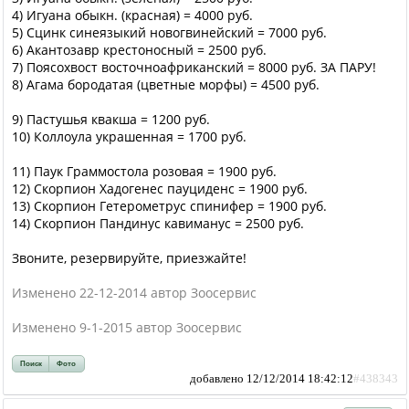
4) Игуана обыкн. (красная) = 4000 руб.
5) Сцинк синеязыкий новогвинейский = 7000 руб.
6) Акантозавр крестоносный = 2500 руб.
7) Поясохвост восточноафриканский = 8000 руб. ЗА ПАРУ!
8) Агама бородатая (цветные морфы) = 4500 руб.
9) Пастушья квакша = 1200 руб.
10) Коллоула украшенная = 1700 руб.
11) Паук Граммостола розовая = 1900 руб.
12) Скорпион Хадогенес пауциденс = 1900 руб.
13) Скорпион Гетерометрус спинифер = 1900 руб.
14) Скорпион Пандинус кавиманус = 2500 руб.
Звоните, резервируйте, приезжайте!
Изменено 22-12-2014 автор Зоосервис
Изменено 9-1-2015 автор Зоосервис
Поиск
Фото
добавлено 12/12/2014 18:42:12
#438343