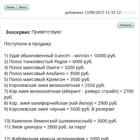
Поиск
Фото
добавлено 13/06/2015 12:33:52
#445140
Ответить
Зоосервис
Приветствую!
Поступили в продажу:
1) Удав обыкновенный (сансет - мотли) = 10000 руб.
2) Полоз тонкохвостый Ридли = 6000 руб.
3) Полоз маисовый Окити = 3200 руб.
4) Полоз маисовый Альбино = 3500 руб.
5) Полоз маисовый Кримсон = 3500 руб.
6) Королевская змея великолепная = 2550 руб.
7) Кор.змея великолепная (аберант - реверс-страйп) = 2700
руб.
8) Кор. змея калифорнийская (хай-йелоу) = 2900 руб.
9) Королевская змея чёрная = 5500 руб. В резерве!
10) Хамелеон йеменский (шлемоносный) = 3000 руб.
11) Эмоя цианура = 2800 руб. за пару!
12) Жабовидная квакша арлекиновая = 1000 руб.