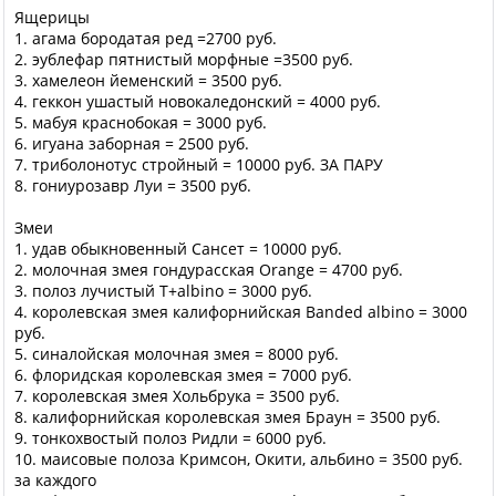
Ящерицы
1. агама бородатая ред =2700 руб.
2. эублефар пятнистый морфные =3500 руб.
3. хамелеон йеменский = 3500 руб.
4. геккон ушастый новокаледонский = 4000 руб.
5. мабуя краснобокая = 3000 руб.
6. игуана заборная = 2500 руб.
7. триболонотус стройный = 10000 руб. ЗА ПАРУ
8. гониурозавр Луи = 3500 руб.
Змеи
1. удав обыкновенный Сансет = 10000 руб.
2. молочная змея гондурасская Orange = 4700 руб.
3. полоз лучистый T+albino = 3000 руб.
4. королевская змея калифорнийская Banded albino = 3000
руб.
5. синалойская молочная змея = 8000 руб.
6. флоридская королевская змея = 7000 руб.
7. королевская змея Хольбрука = 3500 руб.
8. калифорнийская королевская змея Браун = 3500 руб.
9. тонкохвостый полоз Ридли = 6000 руб.
10. маисовые полоза Кримсон, Окити, альбино = 3500 руб.
за каждого