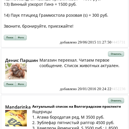
13) Винный узкорот Гинэ = 1500 руб.
14) Паук птицеед Граммостола розовая (s) = 300 руб.
Звоните, бронируйте, приезжайте!
Поиск
Фото
добавлено 29/06/2015 11:27:50
#445731
Ответить
Денис Паршин
Магазин переехал. Читаем первое
сообщение. Список животных актуален.
Поиск
Фото
добавлено 20/01/2016 20:24:22
#452236
Ответить
Mandarinka
Актуальный список на Волгоградском проспекте
Ящерицы
1. Агама бородатая ред, M 3500 руб.
2. Эублефар пятнистый раптор 4500 руб.
3. Хамелеон йеменский, S 3500 руб.; L 8500