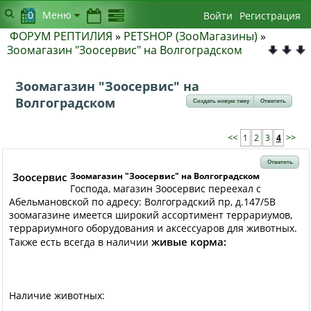
0
Меню
Войти
Регистрация
ФОРУМ РЕПТИЛИЯ
»
PETSHOP (ЗооМагазины)
»
Зоомагазин "Зоосервис" на Волгоградском
Зоомагазин "Зоосервис" на
Волгоградском
Создать новую тему
Ответить
<<
1
2
3
4
>>
Ответить
Зоосервис
Зоомагазин "Зоосервис" на Волгоградском
Господа, магазин Зоосервис переехал с
Абельмановской по адресу: Волгоградский пр, д.147/5В
зоомагазине имеется широкий ассортимент террариумов,
террариумного оборудования и аксессуаров для животных.
живые корма:
Также есть всегда в наличии
Наличие животных: