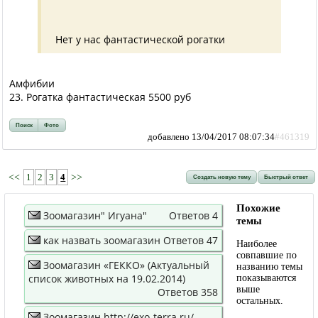
Нет у нас фантастической рогатки
Амфибии
23. Рогатка фантастическая 5500 руб
Поиск
Фото
добавлено 13/04/2017 08:07:34
#461319
<<
1
2
3
4
>>
Создать новую тему
Быстрый ответ
Похожие
Зоомагазин" Игуана"
Ответов 4
темы
как назвать зоомагазин
Ответов 47
Наиболее
совпавшие по
Зоомагазин «ГЕККО» (Актуальный
названию темы
список животных на 19.02.2014)
показываются
выше
Ответов 358
остальных.
Зоомагазин http://exo-terra.ru/