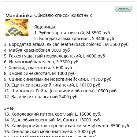
Ответить
Mandarinka
Обновлю список животных
Ящерицы
1. Эублефар пятнистый, M 3500 руб
2. Бородая агама красная , S 3400 руб
3. Бородатая агама, лысая leatherback colored , M 3500 руб
4. Мабуя краснобокая 3000 руб
5. Геккон ушастый новокаледонский, L 4000 руб
6. Йеменский хамелеон, S 3500 руб
7. Хальцид глазчатый, S 600 руб
8. Эмойя синехвостая, M 1000 руб
9. Сцинк синеязыкий новогвинейский, L 11700 руб
10. Сцинк синеязыкий гиганский, L 10100 руб
11. Шипохвост Гейра (в наличии оба пола) 10500 руб
12. Василисик полосатый 2400 руб
Змеи
13. Королевский питон, светлый, L, 15000 руб.
14. Удав обыкновенный, М, Сансет 13000 руб.
15. Калифорнийская королевская змея High white 3500 руб
16. Синалойская молочная змея, S 3000 руб.