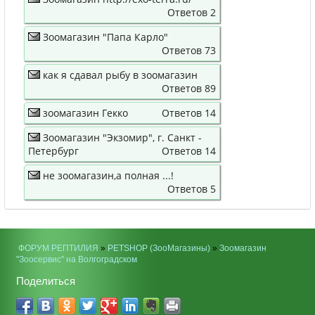
Ответов 2
Зоомагазин "Папа Карло"
Ответов 73
как я сдавал рыбу в зоомагазин
Ответов 89
зоомагазин Гекко
Ответов 14
Зоомагазин "Экзомир", г. Санкт -
Петербург
Ответов 14
не зоомагазин,а полная ...!
Ответов 5
ФОРУМ РЕПТИЛИЯ
»
PETSHOP (ЗооМагазины)
»
Зоомагазин
"Зоосервис" на Волгоградском
Поделиться