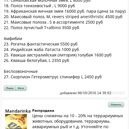
17. Синалойская молочная змея, L 8000 руб
18. Полоз тонкохвостый , L 9000 руб
19. Африканская яичная змея 16000 руб. пара (цена за пару)
20. Маисовый полоз, М, revers striped anerithristic 4500 руб
21. Маисовые полоза , S в ассортименте 2500 руб
22. Полоз лучистый T+albino 3500 руб
Амфибии
23. Рогатка фантастическая 5500 руб
24. Индийская жаба Латаста 1000 руб
25. Квакша австралийская (литория) голубая 1600 руб
26. Квакша белогубая, L 2350 руб
Беспозвоночные
27. Скорпион Гетерометрус спинифер L 2450 руб
Поиск
Фото
добавлено 06/10/2016 14:30:02
#458431
Ответить
Mandarinka
Распродажа
Цены снижены на 10 - 20% на террариумных
животных, оборудование, террариумы,
аквариумных рыб и т.д. Уточняйте по