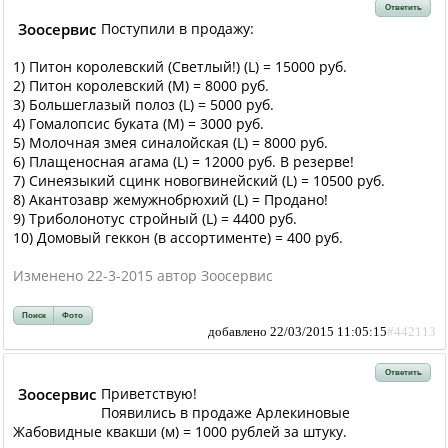
Ответить
Зоосервис
Поступили в продажу:
1) Питон королевский (Светлый!) (L) = 15000 руб.
2) Питон королевский (М) = 8000 руб.
3) Большеглазый полоз (L) = 5000 руб.
4) Гомалопсис буката (М) = 3000 руб.
5) Молочная змея синалойская (L) = 8000 руб.
6) Плащеносная агама (L) = 12000 руб. В резерве!
7) Синеязыкий сцинк новогвинейский (L) = 10500 руб.
8) Акантозавр жемужнобрюхий (L) = Продано!
9) Триболонотус стройный (L) = 4400 руб.
10) Домовый геккон (в ассортименте) = 400 руб.
Изменено 22-3-2015 автор Зоосервис
Поиск
Фото
добавлено 22/03/2015 11:05:15
#442113
Ответить
Зоосервис
Приветствую!
Появились в продаже Арлекиновые
Жабовидные квакши (м) = 1000 рублей за штуку.