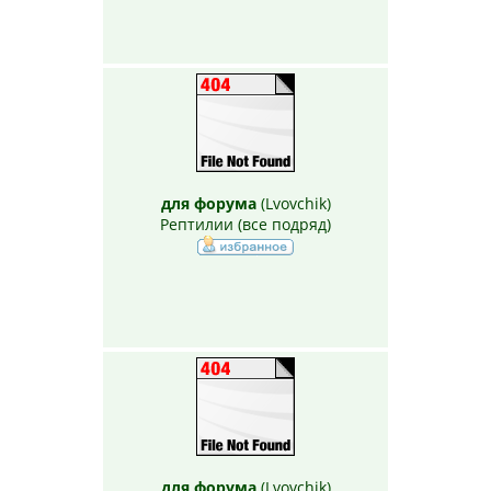
для форума
(
Lvovchik
)
Рептилии (все подряд)
для форума
(
Lvovchik
)