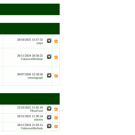
28/10/2025 13:57:55
ylaya
26/11/2024 20:50:25
UnknownMollusk
30/07/2026 15:58:50
vetuslugispb
23/10/2025 11:02:18
TRexFood
26/11/2025 11:36:54
nikotin
26/11/2024 21:03:15
UnknownMollusk