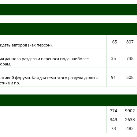
165
807
дать авторов (как персон).
35
738
ния данного раздела и переноса сюда наиболее
торам.
91
508
матикой форума. Каждая тема этого раздела должна
тике и пр.
774
9902
349
2633
73
483