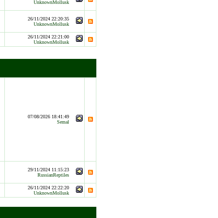
UnknownMollusk
26/11/2024 22:20:35
UnknownMollusk
26/11/2024 22:21:00
UnknownMollusk
07/08/2026 18:41:49
Semal
29/11/2024 11:15:23
RussianReptiles
26/11/2024 22:22:20
UnknownMollusk