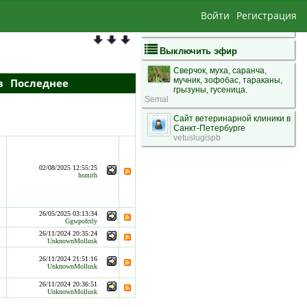
Войти
Регистрация
Выключить эфир
Сверчок, муха, саранча,
мучник, зофобас, тараканы,
в
Последнее
грызуны, гусеница.
Semal
Сайт ветеринарной клиники в
Санкт-Петербурге
vetuslugispb
02/08/2025 12:55:25
hsmith
26/05/2025 03:13:34
Ggwpofcrly
26/11/2024 20:35:24
UnknownMollusk
26/11/2024 21:51:16
UnknownMollusk
26/11/2024 20:36:51
UnknownMollusk