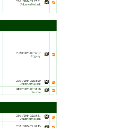
26/11/2024 22:17:01
UnknownMollusk
25/10/2025 09:56:57
Effgeniy
26/11/2024 22:18:20
UnknownMollusk
31/07/2025 03:53:26
Reistlin
26/11/2024 22:19:51
UnknownMollusk
26/11/2024 22:20:15