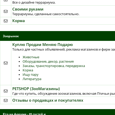
Все о дизайне террариума.
Своими руками
Террариумы, сделанные самостоятельно.
Корма
Зоорынок
Куплю Продам Меняю Подарю
Только для частных объявлений, реклама магазинов и фирм з
Животные
Оборудование, декор, растения
Заказы, транспортировка, передержка
Корма
Ищу пару
Литература
PETSHOP (ЗооМагазины)
Где что купить, обсуждение зоомагазинов, включая Птичьи ры
Отзывы о продавцах и покупателях
Кто на форуме
-
85 гостей и