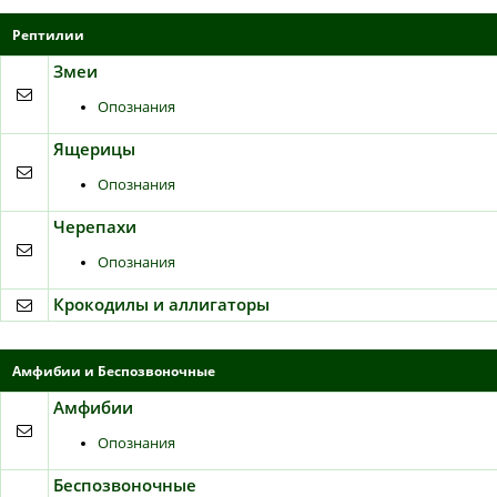
Рептилии
Змеи
Опознания
Ящерицы
Опознания
Черепахи
Опознания
Крокодилы и аллигаторы
Амфибии и Беcпозвоночные
Амфибии
Опознания
Беcпозвоночные