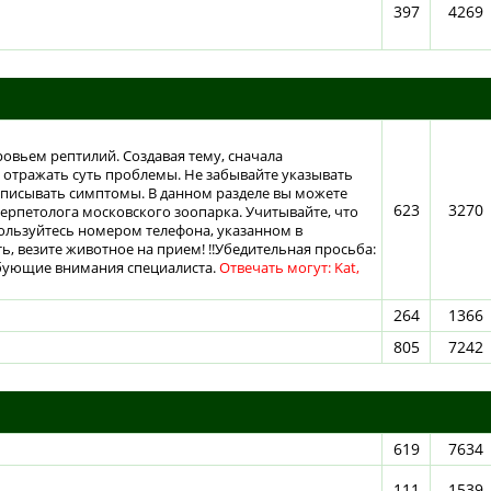
397
4269
ровьем рептилий. Создавая тему, сначала
отражать суть проблемы. Не забывайте указывать
описывать симптомы. В данном разделе вы можете
623
3270
герпетолога московского зоопарка. Учитывайте, что
пользуйтесь номером телефона, указанном в
, везите животное на прием! !!Убедительная просьба:
ебующие внимания специалиста.
Отвечать могут: Kat,
264
1366
805
7242
619
7634
111
1539