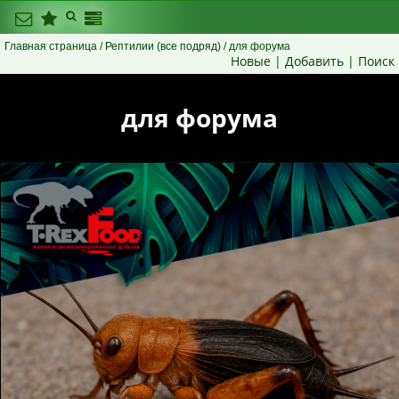
Главная страница
/
Рептилии (все подряд)
/ для форума
Новые
|
Добавить
|
Поиск
для форума