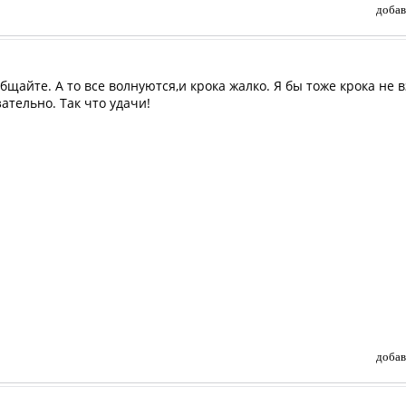
добав
общайте. А то все волнуются,и крока жалко. Я бы тоже крока не в
тельно. Так что удачи!
добав