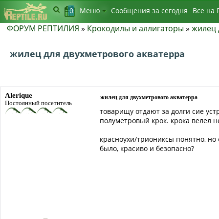
0
Меню
Сообщения за сегодня
Bсе на 
ФОРУМ РЕПТИЛИЯ
»
Крокодилы и аллигаторы
»
жилец 
жилец для двухметрового акватерра
Alerique
жилец для двухметрового акватерра
Постоянный посетитель
товарищу отдают за долги сие устр
полуметровый крок. крока велел не
красноухи/триониксы понятно, но 
было, красиво и безопасно?