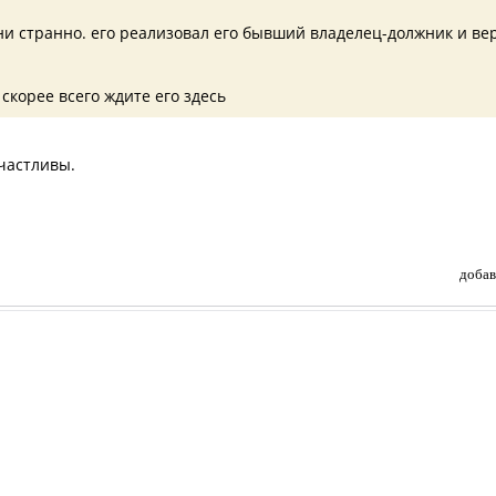
к ни странно. его реализовал его бывший владелец-должник и ве
 скорее всего ждите его здесь
счастливы.
добав