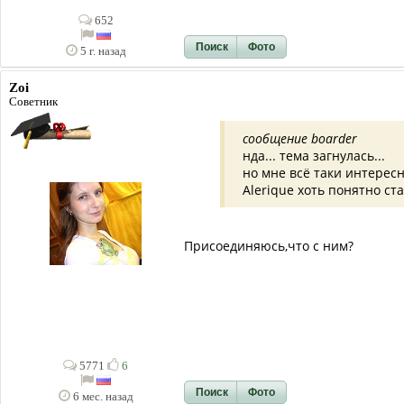
652
Поиск
Фото
5 г. назад
Zoi
Советник
сообщение boarder
нда... тема загнулась...
но мне всё таки интересн
Alerique хоть понятно ста
Присоединяюсь,что с ним?
5771
6
Поиск
Фото
6 мес. назад