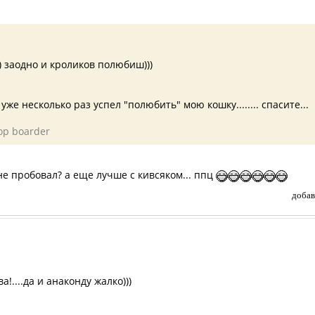
?) заодно и кроликов полюбиш)))
же несколько раз успел "полюбить" мою кошку........ спасите...
ор boarder
не пробовал? а еще лучше с кивсяком... ппц
добав
!....да и анаконду жалко)))