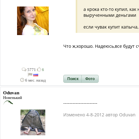
а крока кто-то купил, ка
вырученными деньгами
если чувак купит капыча,
Что ж,хорошо. Надеюсь,все будут 
5771
6
Поиск
Фото
6 мес. назад
Oduvan
Новенький
----------------------
Изменено 4-8-2012 автор Oduvan