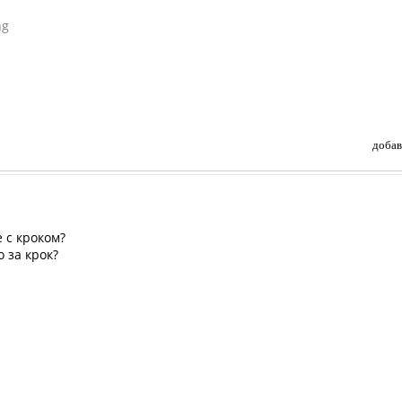
ng
добав
е с кроком?
о за крок?