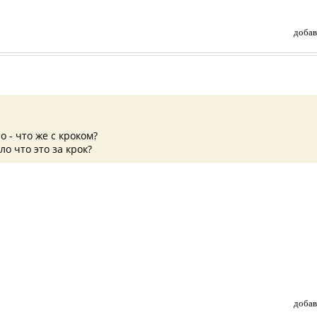
добав
о - что же с кроком?
ло что это за крок?
добав