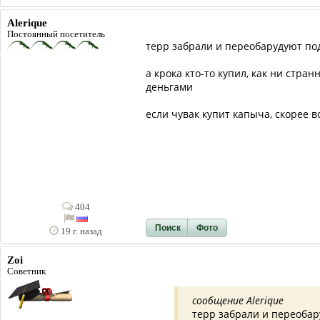
Alerique
Постоянный посетитель
терр забрали и переобарудуют по
а крока кто-то купил, как ни стр
деньгами
если чувак купит капыча, скорее в
404
Поиск
Фото
19 г. назад
Zoi
Советник
сообщение Alerique
терр забрали и переоба