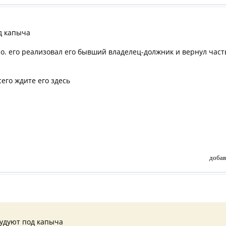
д капыча
анно. его реализовал его бывший владелец-должник и вернул ча
сего ждите его здесь
добав
рудуют под капыча