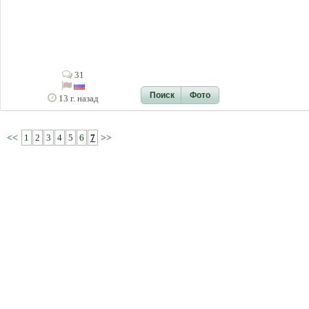
31
Поиск
Фото
13 г. назад
<<
1
2
3
4
5
6
7
>>