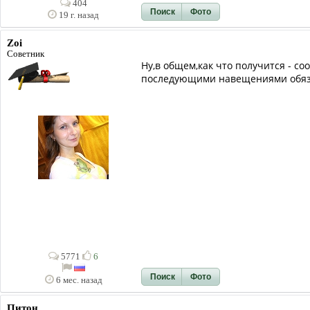
404
Поиск
Фото
19 г. назад
Zoi
Советник
Ну,в общем,как что получится - со
последующими навещениями обяза
5771
6
Поиск
Фото
6 мес. назад
Питон