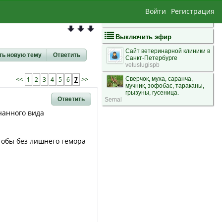
Войти
Регистрация
Выключить эфир
Сайт ветеринарной клиники в
ть новую тему
Ответить
Санкт-Петербурге
vetuslugispb
<<
1
2
3
4
5
6
7
>>
Сверчок, муха, саранча,
мучник, зофобас, тараканы,
грызуны, гусеница.
Ответить
Semal
знанного вида
тобы без лишнего гемора