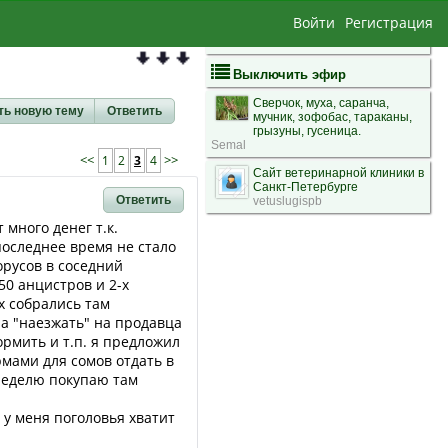
Войти
Регистрация
Выключить эфир
Сверчок, муха, саранча,
ть новую тему
Ответить
мучник, зофобас, тараканы,
грызуны, гусеница.
Semal
<<
1
2
3
4
>>
Сайт ветеринарной клиники в
Санкт-Петербурге
Ответить
vetuslugispb
много денег т.к.
последнее время не стало
орусов в соседний
50 анцистров и 2-х
х собрались там
ла "наезжать" на продавца
ормить и т.п. я предложил
рмами для сомов отдать в
 неделю покупаю там
 у меня поголовья хватит