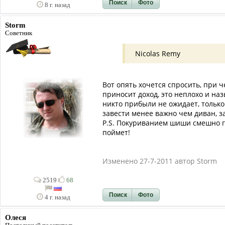
Поиск
Фото
8 г. назад
Storm
Советник
Nicolas Remy
Вот опять хочется спросить, при ч
приносит доход, это неплохо и наз
никто прибыли не ожидает, только 
завести менее важно чем диван, 
P.S. Покуриванием шиши смешно го
поймет!
Изменено 27-7-2011 автор Storm
2519
68
Поиск
Фото
4 г. назад
Олеся