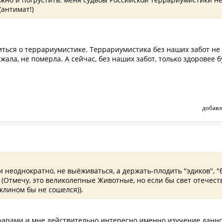
(антимат!)
титься о террариумистике. Террариумистика без наших забот не 
ала, не померла. А сейчас, без наших забот, только здоровее 
добавл
и неоднократно, не выёживаться, а держать-плодить "эдиков", "
. (Отмечу, это великолепные Животные, но если бы свет отечес
клином бы не сошелся)).
ефарами и мне действительно интересно именно изучение данно