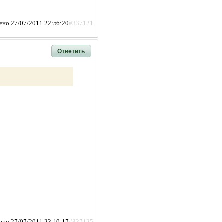
ено 27/07/2011 22:56:20
#337121
Ответить
ено 27/07/2011 23:10:17
#337125