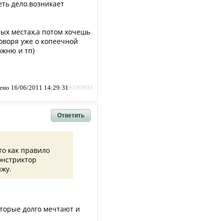
ть дело.возникает
ных местах,а потом хочешь
говоря уже о копеечной
ожню и тп)
ено 16/06/2011 14:29:31
#330903
Ответить
то как правило
онстриктор
ижу.
которые долго мечтают и