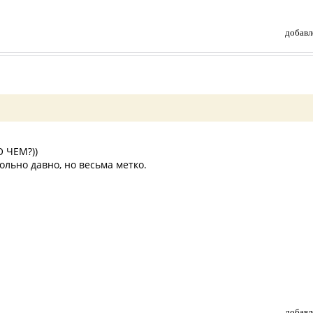
добавл
О ЧЕМ?))
вольно давно, но весьма метко.
добавл