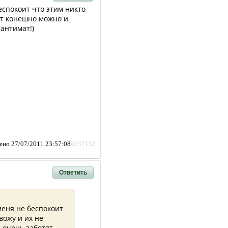
еспокоит что этим никто
ут конешно можно и
(антимат!)
ено 27/07/2011 23:57:08
#337132
Ответить
меня не беспокоит
вожу и их не
 очень заботят