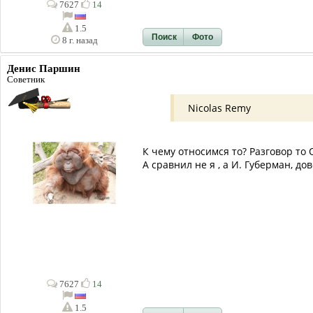
7627
14
1.5
Поиск
Фото
8 г. назад
Денис Паршин
Советник
Nicolas Remy
К чему относимся то? Разговор то 
А сравнил не я , а И. Губерман, до
7627
14
1.5