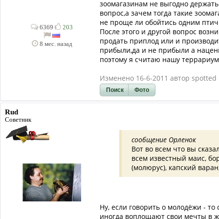
зоомагазинам не выгодно держать
вопрос,а зачем тогда такие зоома
не проще ли обойтись одним пти
6369
203
После этого и другой вопрос возн
продать приплод или и производит
8 мес. назад
прибыли,да и не прибыли а наценк
поэтому я считаю нашу террариум
Изменено 16-6-2011 автор spotted
Поиск
Фото
Rud
Советник
сообщение Орленок
Вот во всем что вы сказа
всем известный маис, бор
(молюрус), капский варан
Ну, если говорить о молодёжи - то
иногда воплощают свои мечты в ж