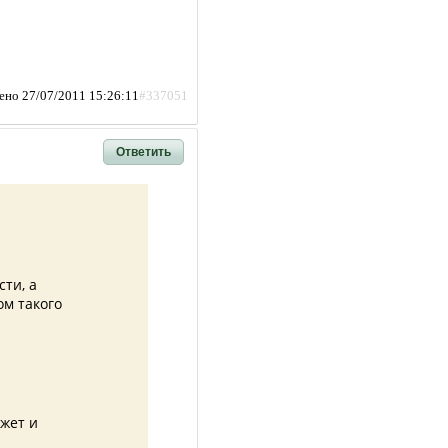
ено 27/07/2011 15:26:11
#337051
Ответить
сти, а
ом такого
ожет и