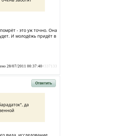
помрёт - это уж точно. Она
будет. И молодёжь придёт в
ено 28/07/2011 00:37:40
#337133
Ответить
барадаток", да
твенной
го вида, исследование