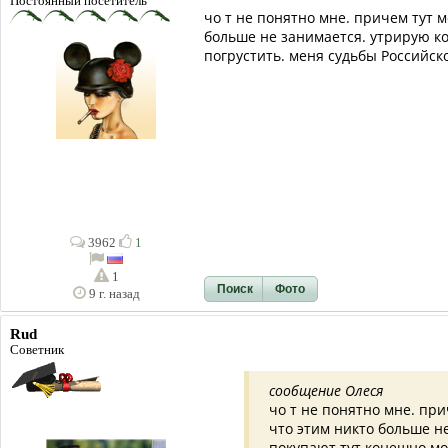
Постоянный посетитель
чо т не понятно мне. причем тут 
больше не занимается. утрирую ко
погрустить. меня судьбы Российско
3962
1
1
Поиск
Фото
9 г. назад
Rud
Советник
сообщение Олеся
чо т не понятно мне. при
что этим никто больше не
покупают тут конешно мо