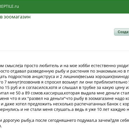
REPTILE.ru
 в зоомагазин
Созда
м смысле)а просто любитель и на мое хобби естественно уходит 
осто отдавал разведенную рыбу и растения по знакомым.но в 
ать подростков анциструса и 2 лишних(весьма хороших)эхинод
его 7 минут)позвонив я спросил возьмут ли они приблизительно 
 15 руб и я согласился,хотя и слышал в трубке за какую цену и
итал не 50 а 89 сомов.кассирша,которая выдала мне деньги ста
меня что я их "развел на деньги"что рыбу в зоомагазине надо к
 и даже хотел предложить несколько распечатанных банок с ко
твернулись и не стали меня слушать.а ведь я уже 10 лет каждую
 и дорогую рыбу,а после сегодняшнего подумал,а зачем?для себя
.