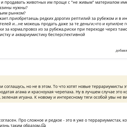
 и продавать животных им проще с "не живым" материалом име
газины нужны?
чьим рынком?
икает.приобретаешь редких дорогих рептилий за рубежом и в и
елей и...не можешь продать даже за те деньги,что и купил(не 
и за корма,провоз из за рубежа,риски при переходе через там
истку и аквариумистику бесперспективной
добавл
ли соглашусь, но не в этом. То что хотят новые террариумисты э
одатая агама и красноухая черепаха. Ну в лучшем случае это к
, зеленая игуана. К новому и интересному тяги особой увы не в
 согласен. Про сложное и редкое - это я уже о террариумистах, 
изнь таким образом.