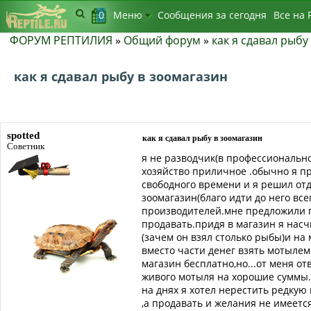
0
Меню
Сообщения за сегодня
Bсе на 
ФОРУМ РЕПТИЛИЯ
»
Общий форум
»
как я сдавал рыбу
как я сдавал рыбу в зоомагазин
spotted
как я сдавал рыбу в зоомагазин
Советник
я не разводчик(в профессионально
хозяйство приличное .обычно я пр
свободного времени и я решил отд
зоомагазин(благо идти до него вс
производителей.мне предложили по
продавать.придя в магазин я насч
(зачем он взял столько рыбы)и на 
вместо части денег взять мотылем
магазин бесплатно,но...от меня о
живого мотыля на хорошие суммы.
на днях я хотел нерестить редкую
,а продавать и желания не имеется