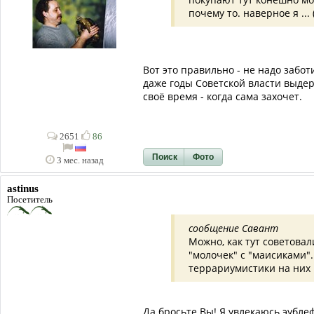
почему то. наверное я ... 
Вот это правильно - не надо забо
даже годы Советской власти выдерж
своё время - когда сама захочет.
2651
86
Поиск
Фото
3 мес. назад
astinus
Посетитель
сообщение Савант
Можно, как тут советовал
"молочек" с "маисиками"
террариумистики на них 
Да бросьте Вы! Я увлекаюсь эубл