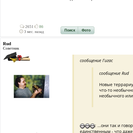
2651
86
Поиск
Фото
3 мес. назад
Rud
Советник
сообщение Гигас
сообщение Rud
Новые террариум
что-то необычно
необычного или
: ...они так и гов
единственным - что даже 