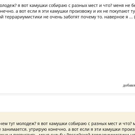
молодеж? я вот камушки собираю с разных мест и что? меня не б
нечно. а вот если я эти камушки произвожу и их не покупают т
й террариумистики не очень заботят почему то. наверное я ... 
добавл
чем тут молодеж? я вот камушки собираю с разных мест и что? 
 занимается. утрирую конечно. а вот если я эти камушки произ
жно и погрустить. меня судьбы Российской террариумистики не