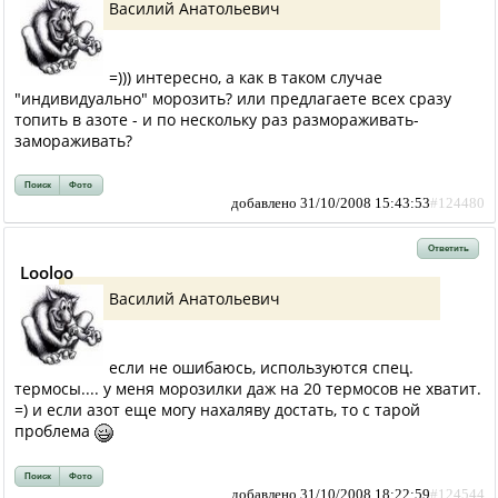
Василий Анатольевич
=))) интересно, а как в таком случае
"индивидуально" морозить? или предлагаете всех сразу
топить в азоте - и по нескольку раз размораживать-
замораживать?
Поиск
Фото
добавлено 31/10/2008 15:43:53
#124480
Ответить
Looloo
Василий Анатольевич
если не ошибаюсь, используются спец.
термосы.... у меня морозилки даж на 20 термосов не хватит.
=) и если азот еще могу нахаляву достать, то с тарой
проблема
Поиск
Фото
добавлено 31/10/2008 18:22:59
#124544