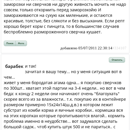
заморозки ни сверчков ни другую живность мочить не надо
совсем, только откормить перед заморозкойю И
замораживаются на сухую как миленькие, и остаются
красивые, толстые, без слякоти и без высыхания. Если репт
хорошо берет корм с пинцета, то в большинстве случаев
беспроблемно размороженного сверчка кушает.
Поиск
Фото
добавлено 05/07/2011 22:30:14
#334107
Ответить
барабек
и так!
зачитал я вашу тему... но у меня ситуация вот в
чем...
живет у меня бородатая агама одна... я покупаю сверчков
по 300шт.. хватает этой партии на 3-4 недели.. но вот в чем
беда: к концу 2 недели они начинают очень "благоухать"
скорее всего из за влажности.. т.к. покупаю их в контейнере
размером примерно 15х24х14(ш.д.в.) в котором лежит
субстрат из комби корма и яичные коробки.. кормешка вся
на этих коропках которые пропитываются влагой.. кормить
проблема именно в неудобстве... вот задумался сделать
большой садок.. чтоб купить штук 500 и не париться.. с