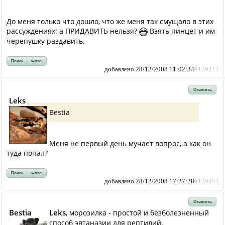
До меня только что дошло, что же меня так смущало в этих
рассуждениях: а ПРИДАВИТЬ нельзя?
Взять пинцет и им
черепушку раздавить.
Поиск
Фото
добавлено 28/12/2008 11:02:34
#139412
Ответить
Leks
Bestia
Меня не первый день мучает вопрос, а как он
туда попал?
Поиск
Фото
добавлено 28/12/2008 17:27:28
#139455
Ответить
Bestia
Leks
, морозилка - простой и безболезненный
способ эвтаназии для рептилий.