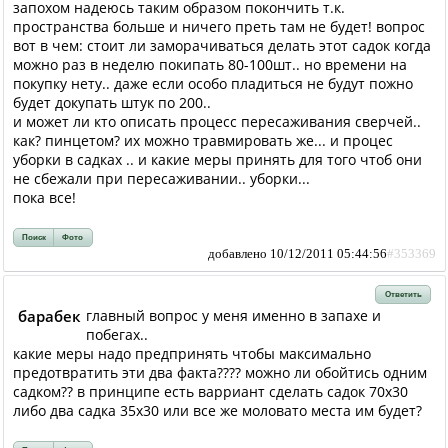
запохом надеюсь таким образом покончить т.к.
пространства больше и ничего преть там не будет! вопрос
вот в чем: стоит ли заморачиваться делать этот садок когда
можно раз в неделю покипать 80-100шт.. но времени на
покупку нету.. даже если особо пладиться не будут пожно
будет докупать штук по 200..
и может ли кто описать процесс пересаживания сверчей..
как? пинцетом? их можно травмировать же... и процес
уборки в садках .. и какие меры принять для того чтоб они
не сбежали при пересаживании.. уборки...
пока все!
Поиск
Фото
добавлено 10/12/2011 05:44:56
#353369
Ответить
барабек
главный вопрос у меня именно в запахе и
побегах..
какие меры надо предпринять чтобы максимально
предотвратить эти два факта???? можно ли обойтись одним
садком?? в принципе есть варриант сделать садок 70х30
либо два садка 35х30 или все же моловато места им будет?