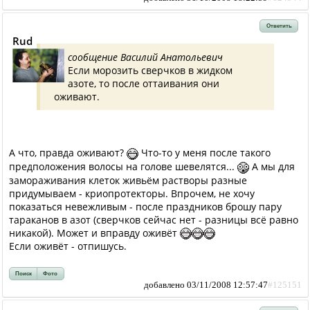
Ответить
Rud
сообщение Василий Анатольевич
Если морозить сверчков в жидком
азоте, то после оттаивания они
оживают.
А что, правда оживают?
Что-то у меня после такого
предположения волосы на голове шевелятся...
А мы для
замораживания клеток живьём растворы разные
придумываем - криопротекторы. Впрочем, не хочу
показаться невежливым - после праздников брошу пару
тараканов в азот (сверчков сейчас нет - разницы всё равно
никакой). Может и вправду оживёт
Если оживёт - отпишусь.
Поиск
Фото
добавлено 03/11/2008 12:57:47
#125151