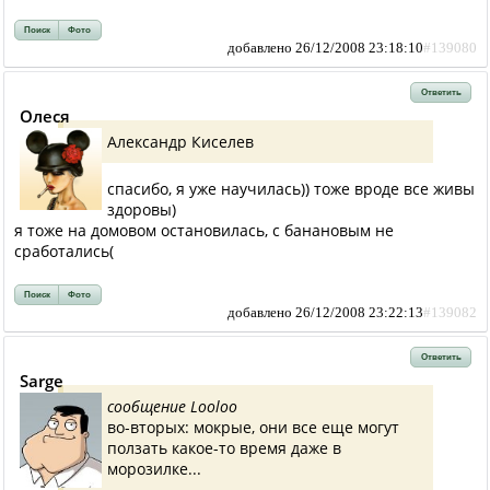
Поиск
Фото
добавлено 26/12/2008 23:18:10
#139080
Ответить
Олеся
Александр Киселев
спасибо, я уже научилась)) тоже вроде все живы
здоровы)
я тоже на домовом остановилась, с банановым не
сработались(
Поиск
Фото
добавлено 26/12/2008 23:22:13
#139082
Ответить
Sarge
сообщение Looloo
во-вторых: мокрые, они все еще могут
ползать какое-то время даже в
морозилке...