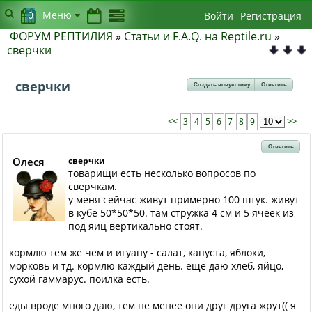
0
Меню
Войти
Регистрация
ФОРУМ РЕПТИЛИЯ
»
Статьи и F.A.Q. на Reptile.ru
»
сверчки
сверчки
Создать новую тему
Ответить
<<
3
4
5
6
7
8
9
>>
Ответить
Олеся
сверчки
товарищи есть несколько вопросов по
сверчкам.
у меня сейчас живут примерно 100 штук. живут
в кубе 50*50*50. там стружка 4 см и 5 ячеек из
под яиц вертикально стоят.
кормлю тем же чем и игуану - салат, капуста, яблоки,
морковь и тд. кормлю каждый день. еще даю хлеб, яйцо,
сухой гаммарус. поилка есть.
еды вроде много даю, тем не менее они друг друга жрут(( я