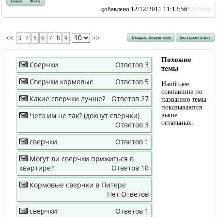
Поиск
Фото
добавлено 12/12/2011 11:13:56
#353562
<<
3
4
5
6
7
8
9
>>
Создать новую тему
Быстрый ответ
Похожие
Сверчки
Ответов 3
темы
Сверчки кормовые
Ответов 5
Наиболее
совпавшие по
Какие сверчки лучше?
Ответов 27
названию темы
показываются
Чего им не так? (дохнут сверчки)
выше
остальных.
Ответов 3
сверчки
Ответов 1
Могут ли сверчки прижиться в
квартире?
Ответов 10
Кормовые сверчки в Питере
Нет Ответов
сверчки
Ответов 1