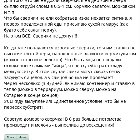
Для того, что бы не дохли сверчки, я на дно контейнера
сыплю отруби слоем в 0.5-1 см. Кормлю салатом, морковкой
и т.п.
Что бы сверчки не ели собратьев из-за нехватки хитина, я
поверх предложенной еды присыпаю сухой гамарус (как
будто себе салат перчу).
На этом ВСЁ! Сверчки не дохнут!!!
Когда мне попадаются взрослые сверчки, то я им ставлю не
высокие контейнеры, наполненные влажным вермикулитом
(можно кокосовое волокно). Что бы самцы не поедали
отложенные самками "яйца", я сверху субстрата кладу
мелкую сетку. В этом случае самки могут сквозь сетку
засунуть яйцевод, а у самцов бошка не пролезает!
Через несколько (3-4) дней, вынимаю контейнер и ставлю в
тепло (можно в террариум, можно сверху, можно на
ботарею в конце концов).
УСЁ! Жду вылупления! Единственное условие, что бы не
пересох субстрат!
Советую домового сверчка! В 6 раз больше потомства
производит и мелочь - вынослива до восхещения!
Поиск
Фото