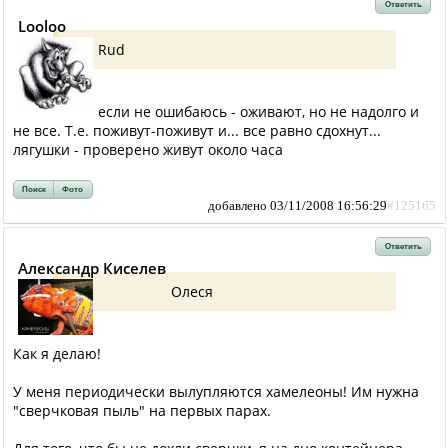
Ответить
Looloo
Rud
если не ошибаюсь - оживают, но не надолго и
не все. Т.е. поживут-поживут и... все равно сдохнут...
лягушки - проверено живут около часа
Поиск
Фото
добавлено 03/11/2008 16:56:29
#125165
Ответить
Александр Киселев
Олеся
Как я делаю!
У меня периодически вылупляются хамелеоны! Им нужна
"сверчковая пыль" на первых парах.