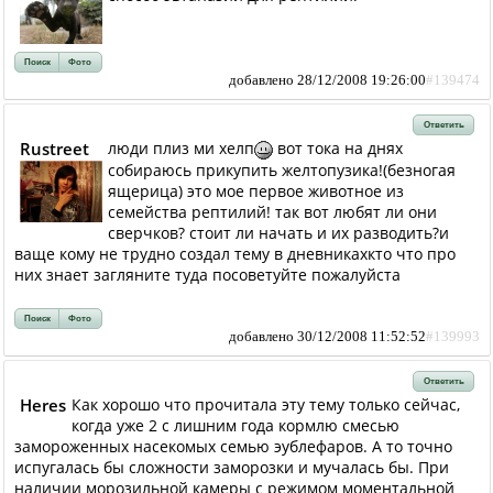
Поиск
Фото
добавлено 28/12/2008 19:26:00
#139474
Ответить
Rustreet
люди плиз ми хелп
вот тока на днях
собираюсь прикупить желтопузика!(безногая
ящерица) это мое первое животное из
семейства рептилий! так вот любят ли они
сверчков? стоит ли начать и их разводить?и
ваще кому не трудно создал тему в дневникахкто что про
них знает загляните туда посоветуйте пожалуйста
Поиск
Фото
добавлено 30/12/2008 11:52:52
#139993
Ответить
Heres
Как хорошо что прочитала эту тему только сейчас,
когда уже 2 с лишним года кормлю смесью
замороженных насекомых семью эублефаров. А то точно
испугалась бы сложности заморозки и мучалась бы. При
наличии морозильной камеры с режимом моментальной