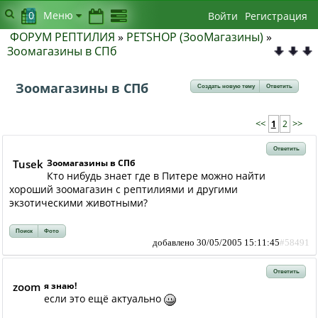
0
Меню
Войти
Регистрация
ФОРУМ РЕПТИЛИЯ
»
PETSHOP (ЗооМагазины)
»
Зоомагазины в СПб
Зоомагазины в СПб
Создать новую тему
Ответить
<<
1
2
>>
Ответить
Tusek
Зоомагазины в СПб
Кто нибудь знает где в Питере можно найти
хороший зоомагазин с рептилиями и другими
экзотическими животными?
Поиск
Фото
добавлено 30/05/2005 15:11:45
#58491
Ответить
zoom
я знаю!
если это ещё актуально