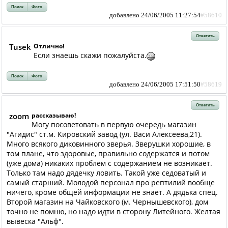
Поиск
Фото
добавлено 24/06/2005 11:27:54
#58610
Ответить
Tusek
Отлично!
Если знаешь скажи пожалуйста.
Поиск
Фото
добавлено 24/06/2005 17:51:50
#58619
Ответить
zoom
рассказываю!
Могу посоветовать в первую очередь магазин
"Агидис" ст.м. Кировский завод (ул. Васи Алексеева,21).
Много всякого диковинного зверья. Зверушки хорошие, в
том плане, что здоровые, правильно содержатся и потом
(уже дома) никаких проблем с содержанием не возникает.
Только там надо дядечку ловить. Такой уже седоватый и
самый старший. Молодой персонал про рептилий вообще
ничего, кроме общей информации не знает. А дядька спец.
Второй магазин на Чайковского (м. Чернышевского), дом
точно не помню, но надо идти в сторону Литейного. Желтая
вывеска "Альф".