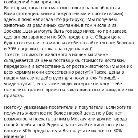
сообщения! Нам приятно)
Во-вторых, когда наш магазин только начал общаться с
Вами (потенциальными покупателями и посетителями)
здесь, я ясно написала что (цитирую) "Мы получаем
животных из различных компаний, в том числе и из
Зоокома...Цены могуть быть гораздо ниже, но при заказе,
сделанном заранее и по 50% предоплате. Общая цена
будет состоять из стоимости особи на сайте того же Зоокома
и 30% наценки (за заказ, за содержание)"
То есть, стоимость животного в нашем магазине
складывается из цены поставщика, стоимости доставки,
передержки и естесственно, от роста животного. (Мы же их
всех кормим и они естесственно растут))) Также, цены в
нашем магазине действуют для покупателя "пришёл-
увидел-купил", есть такие люди, которые не могут себе
позволить тратить время на заказ животных и ожидание их
привоза...
Поэтому, уважаемые посетители и покупатели! Если хотите
получить животное по более низкой цене, но у Вас нет
возможности поехать за ним в Москву или другие города
нашей необъятной Родины, заказывайте животных у нас,
вносите 50% предоплату и Вы получите их всего с 30%
наценкой!