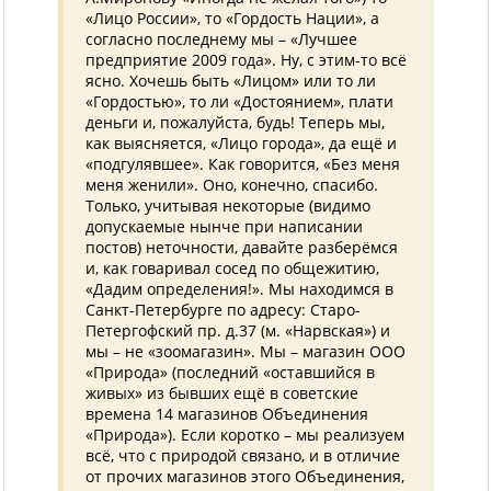
«Лицо России», то «Гордость Нации», а
согласно последнему мы – «Лучшее
предприятие 2009 года». Ну, с этим-то всё
ясно. Хочешь быть «Лицом» или то ли
«Гордостью», то ли «Достоянием», плати
деньги и, пожалуйста, будь! Теперь мы,
как выясняется, «Лицо города», да ещё и
«подгулявшее». Как говорится, «Без меня
меня женили». Оно, конечно, спасибо.
Только, учитывая некоторые (видимо
допускаемые нынче при написании
постов) неточности, давайте разберёмся
и, как говаривал сосед по общежитию,
«Дадим определения!». Мы находимся в
Санкт-Петербурге по адресу: Старо-
Петергофский пр. д.37 (м. «Нарвская») и
мы – не «зоомагазин». Мы – магазин ООО
«Природа» (последний «оставшийся в
живых» из бывших ещё в советские
времена 14 магазинов Объединения
«Природа»). Если коротко – мы реализуем
всё, что с природой связано, и в отличие
от прочих магазинов этого Объединения,