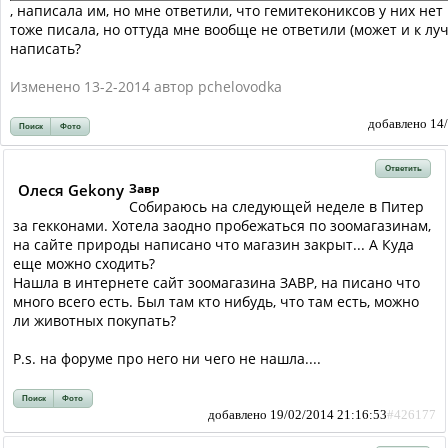
, написала им, но мне ответили, что гемитекониксов у них нет 
тоже писала, но оттуда мне вообще не ответили (может и к лу
написать?
Изменено 13-2-2014 автор pchelovodka
добавлено 14
Поиск
Фото
Ответить
Олеся Gekony
Завр
Собираюсь на следующей неделе в Питер
за гекконами. Хотела заодно пробежаться по зоомагазинам,
на сайте природы написано что магазин закрыт... А Куда
еще можно сходить?
Нашла в интернете сайт зоомагазина ЗАВР, на писано что
много всего есть. Был там кто нибудь, что там есть, можно
ли животных покупать?
P.s. на форуме про него ни чего не нашла....
Поиск
Фото
добавлено 19/02/2014 21:16:53
#426177