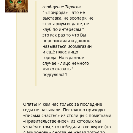
сообщение Тарасов
" «Природа» – это не
выставка, не зоопарк, не
экзотариум и, даже, не
клуб по интересам " -
это как раз то что Вы
перечислили и должно
называться Зоомагазин
и ещё плюс лицо
города! Но в данном
случае - лицо немного
мягко сказать "
подгуляло!"!!
:
Опять! И кем нас только за последние
годы не называли. Постоянно приходят
«письма счастья» из столицы с пометками
«Правительственное», из которых мы
узнаём о том, что победили в конкурсе (по
А.Миронову «Иногда не желая того») то