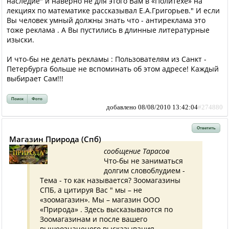
наследие" и наверно не для этого Вам в «Политехе» на
лекциях по математике рассказывал Е.А.Григорьев." И если
Вы человек умный должны знать что - антиреклама это
тоже реклама . А Вы пустились в длинные литературные
изыски.
И что-бы не делать рекламы : Пользователям из Санкт -
Петербурга больше не вспоминать об этом адресе! Каждый
выбирает Сам!!!
Поиск
Фото
добавлено 08/08/2010 13:42:04
#274880
Ответить
Магазин Природа (Спб)
сообщение Тарасов
Что-бы не заниматься
долгим словоблудием -
Тема - то как называется? Зоомагазины
СПБ, а цитируя Вас " мы – не
«зоомагазин». Мы – магазин ООО
«Природа» . Здесь высказываются по
Зоомагазинам и после вашего
вышеозначеного высказывания