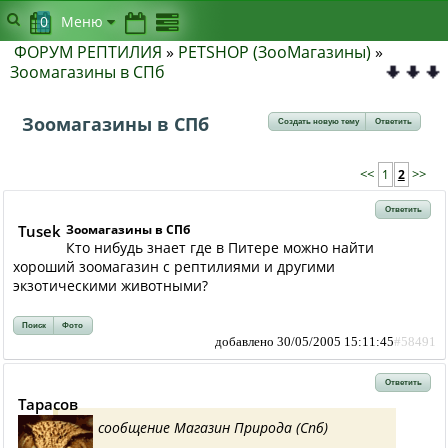
0
Меню
ФОРУМ РЕПТИЛИЯ
»
PETSHOP (ЗооМагазины)
»
Зоомагазины в СПб
Зоомагазины в СПб
Создать новую тему
Ответить
<<
1
2
>>
Ответить
Tusek
Зоомагазины в СПб
Кто нибудь знает где в Питере можно найти
хороший зоомагазин с рептилиями и другими
экзотическими животными?
Поиск
Фото
добавлено 30/05/2005 15:11:45
#58491
Ответить
Тарасов
сообщение Магазин Природа (Спб)