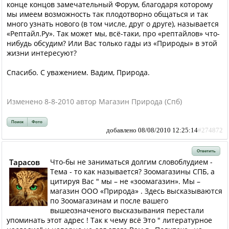
конце концов замечательный Форум, благодаря которому
мы имеем возможность так плодотворно общаться и так
много узнать нового (в том числе, друг о друге), называется
«Рептайл.Ру». Так может мы, всё-таки, про «рептайлов» что-
нибудь обсудим? Или Вас только гады из «Природы» в этой
жизни интересуют?
Спасибо. С уважением. Вадим, Природа.
Изменено 8-8-2010 автор Магазин Природа (Спб)
Поиск
Фото
добавлено 08/08/2010 12:25:14
#274872
Ответить
Тарасов
Что-бы не заниматься долгим словоблудием -
Тема - то как называется? Зоомагазины СПБ, а
цитируя Вас " мы – не «зоомагазин». Мы –
магазин ООО «Природа» . Здесь высказываются
по Зоомагазинам и после вашего
вышеозначеного высказывания перестали
упоминать этот адрес ! Так к чему всё Это " литературное