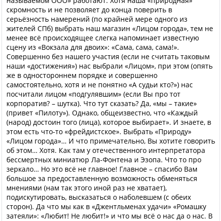
называемом ООО» работают. Хотя наша «природная»
скромность и не позволяет до конца поверить в
серьёзность намерений (по крайней мере одного из
жителей СПб) выбрать наш магазин «Лицом города», тем не
менее всё происходящее слегка напоминает известную
сцену из «Вокзала для двоих»: «Сама, сама, сама!».
Совершенно без нашего участия (если не считать таковым
наши «достижения») нас выбрали «Лицом», при этом (опять
же в одностороннем порядке и совершенно
самостоятельно, хотя и не понятно «А судьи кто?») нас
посчитали лицом «подгулявшим» (если Вы про тот
корпоратив? – шутка). Что тут сказать? Да, «мы – такие»
(привет «Пилоту»). Однако, общеизвестно, что «Каждый
(народ) достоин того (лица), которое выбирает». И знаете, в
этом есть что-то «фрейдистское». Выбрать «Природу»
«Лицом города»… И что примечательно, Вы хотите говорить
об этом… Хотя. Как там у отечественного интерпретатора
бессмертных миниатюр Ла-Фонтена и Эзопа. Что то про
зеркало… Но это всё не главное! Главное – спасибо Вам
большое за предоставленную возможность обменяться
мнениями (нам так этого иной раз не хватает),
подискутировать, высказаться о наболевшем (с обеих
сторон). Да что мы как в «Джентльменах удачи» «Ромашку
затеяли»: «Любит! Не любит!» и что мы всё о нас да о нас. В