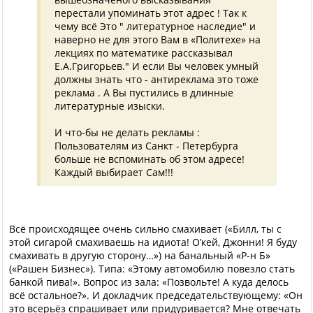
перестали упоминать этот адрес ! Так к
чему всё Это " литературное наследие" и
наверно не для этого Вам в «Политехе» на
лекциях по математике рассказывал
Е.А.Григорьев." И если Вы человек умный
должны знать что - антиреклама это тоже
реклама . А Вы пустились в длинные
литературные изыски.
И что-бы не делать рекламы :
Пользователям из Санкт - Петербурга
больше не вспоминать об этом адресе!
Каждый выбирает Сам!!!
Всё происходящее очень сильно смахивает («Билл, ты с
этой сигарой смахиваешь на идиота! О’кей, Джонни! Я буду
смахивать в другую сторону…») на банальный «Р-н Б»
(«Рашен Бизнес»). Типа: «Этому автомобилю повезло стать
банкой пива!». Вопрос из зала: «Позвольте! А куда делось
всё остальное?». И докладчик председательствующему: «Он
это всерьёз спрашивает или придуривается? Мне отвечать