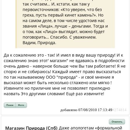
так считаем… И, кстати, как там у
первоисточников: «Кто уверен, что без
греха, пусть первый кинет камень?». Но
на самом деле, в том числе удостоив нас
звания «Лица», лучше – деньгами. Тогда и
о том, как «Лицо» выглядит, можно будет
поговорить… Спасибо. С уважением.
Вадим, Природа.
Да к сожалению это - так! И имел в виду вашу природу! И к
сожалению знаю этот' магазин" не вдаваясь в подробности
очень давно - наверное больше чем Вы там работаете! Я не
спорю и не собираюсь! Каждый имеет право высказаться
по так называемому ООО "природа" - и своё мнение я
высказал может быть несколько сглажено или мягко !
Извините но приличие мне не позволяет прилюдно
назвать Это другими словами! Ещё раз извините!
Поиск
Фото
добавлено 07/08/2010 17:13:49
#274814
Ответить
Магазин Природа (Спб)
Даже апологетам «формальной