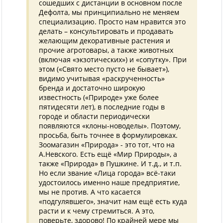
сошедших с дистанции в основном после
Дефолта, мы принципиально не меняем
специализацию. Просто нам нравится это
делать – консультировать и продавать
желающим декоративные растения и
прочие агротовары, а также животных
(включая «экзотических») и «сопутку». При
этом («Свято место пусто не бывает»),
видимо учитывая «раскрученность»
бренда и достаточно широкую
известность («Природе» уже более
пятидесяти лет), в последние годы в
городе и области периодически
появляются «клоны-новоделы». Поэтому,
просьба, быть точнее в формулировках.
Зоомагазин «Природа» - это тот, что на
А.Невского. Есть ещё «Мир Природы», а
также «Природа» в Пушкине. И т.д., и т.п.
Но если звание «Лица города» всё-таки
удостоилось именно наше предприятие,
мы не против. А что касается
«подгулявшего», значит нам ещё есть куда
расти и к чему стремиться. А это,
поверьте, здорово! По крайней мере мы