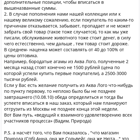
дополнительные позиции, чтобы вписаться в
вышеназванные суммы.
2. В случае пополнения нами нашей коллекции или к
нашему великому сожалению, если покупатель по каким-то
причинам отказывается, забывает, пропадает и не может
забрать свой товар (такое тоже случается), то как мы уже
писали, обслуживание животного тоже стоит денег, в силу
чего естесственно, чем дальше , тем товар стоит дороже.
В среднем- наценка может составлять от 40 до 100% от
цены оптовика.
Например, бородатые агамы из Аква Лого, полученные 2
месяца назад стоят конечно не 1500 рублей (цена по
которой успели купить первые покупатели), а 2500-3000
тысячи рублей.
Если у Вас есть желание получить из Аква Лого что-нибудь
по пункту первому, то неплохо было бы не позднее
завтрашнего (10.08.10) обеда определиться и тогда Вы
успеете вписаться в наш заказ, который нам планируют
отгрузить из Москвы не позднее конца этой недели.
Вот Вам путь, «ведущий к взаимного удовлетворению всех
участников процесса» (Вадим, Природа)
P.S. а насчёт того, что Вам показалось , "что магазин
Природа (Спб) Анна, она же Сольвейг, она же Нюта..." это