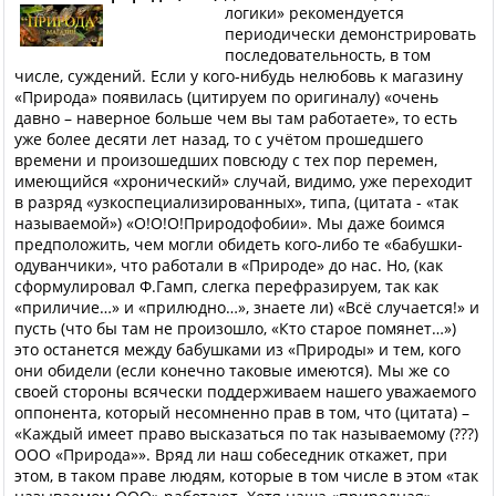
логики» рекомендуется
периодически демонстрировать
последовательность, в том
числе, суждений. Если у кого-нибудь нелюбовь к магазину
«Природа» появилась (цитируем по оригиналу) «очень
давно – наверное больше чем вы там работаете», то есть
уже более десяти лет назад, то с учётом прошедшего
времени и произошедших повсюду с тех пор перемен,
имеющийся «хронический» случай, видимо, уже переходит
в разряд «узкоспециализированных», типа, (цитата - «так
называемой») «О!О!О!Природофобии». Мы даже боимся
предположить, чем могли обидеть кого-либо те «бабушки-
одуванчики», что работали в «Природе» до нас. Но, (как
сформулировал Ф.Гамп, слегка перефразируем, так как
«приличие…» и «прилюдно…», знаете ли) «Всё случается!» и
пусть (что бы там не произошло, «Кто старое помянет…»)
это останется между бабушками из «Природы» и тем, кого
они обидели (если конечно таковые имеются). Мы же со
своей стороны всячески поддерживаем нашего уважаемого
оппонента, который несомненно прав в том, что (цитата) –
«Каждый имеет право высказаться по так называемому (???)
ООО «Природа»». Вряд ли наш собеседник откажет, при
этом, в таком праве людям, которые в том числе в этом «так