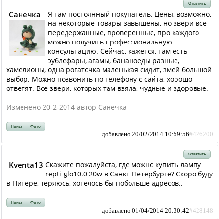
Ответить
Санечка
Я там постоянный покупатель. Цены, возможно,
на некоторые товары завышены, но звери все
передержанные, проверенные, про каждого
можно получить профессиональную
консультацию. Сейчас, кажется, там есть
эублефары, агамы, бананоеды разные,
хамелионы, одна рогаточка маленькая сидит, змей большой
выбор. Можно позвонить по телефону с сайта, хорошо
ответят. Все звери, которых там взяла, чудные и здоровые.
Изменено 20-2-2014 автор Санечка
Поиск
Фото
добавлено 20/02/2014 10:59:56
#426200
Ответить
Kventa13
Скажите пожалуйста, где можно купить лампу
repti-glo10.0 20w в Санкт-Петербурге? Скоро буду
в Питере, теряюсь, хотелось бы побольше адресов..
Поиск
Фото
добавлено 01/04/2014 20:30:42
#428148