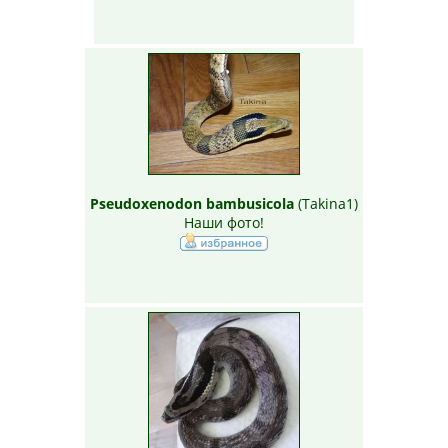
Pseudoxenodon bambusicola
(
Takina1
)
Наши фото!