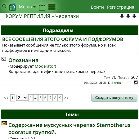
0
Меню
Войти
Регистрация
ФОРУМ РЕПТИЛИЯ
»
Черепахи
Подразделы
ВСЕ СООБЩЕНИЯ ЭТОГО ФОРУМА И ПОДФОРУМОВ
Показывает сообщения не только этого форума, но и всех
подфорумов в нем одним списком.
Опознания
(Модерирует
Moderator
)
Вопросы по идентификации незнакомых черепах
70
567
Тем
Постов
08/10/2024 21:36:47
Верчик
Создать новую тему
<<
1
3
4
5
6
7
8
9
>>
Темы
Содержание мускусных черепах Sternotherus
odoratus группой.
(
)
Страниц:
1
2