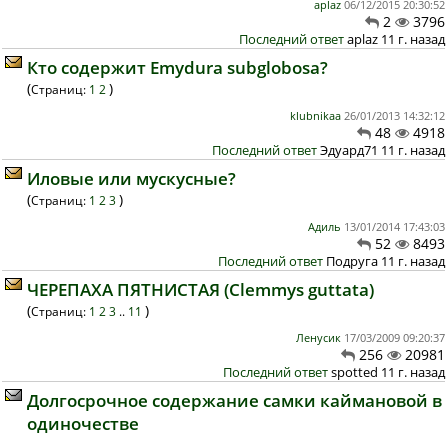
aplaz
06/12/2015 20:30:52
2
3796
Последний ответ
aplaz 11 г. назад
Кто содержит Emydura subglobosa?
(
)
Страниц:
1
2
klubnikaa
26/01/2013 14:32:12
48
4918
Последний ответ
Эдуард71 11 г. назад
Иловые или мускусные?
(
)
Страниц:
1
2
3
Адиль
13/01/2014 17:43:03
52
8493
Последний ответ
Подруга 11 г. назад
ЧЕРЕПАХА ПЯТНИСТАЯ (Clemmys guttata)
(
)
Страниц:
1
2
3
..
11
Ленусик
17/03/2009 09:20:37
256
20981
Последний ответ
spotted 11 г. назад
Долгосрочное содержание самки каймановой в
одиночестве