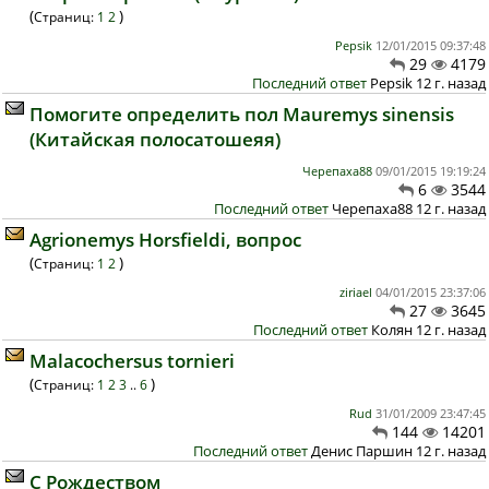
(
)
Страниц:
1
2
Pepsik
12/01/2015 09:37:48
29
4179
Последний ответ
Pepsik 12 г. назад
Помогите определить пол Mauremys sinensis
(Китайская полосатошеяя)
Черепаха88
09/01/2015 19:19:24
6
3544
Последний ответ
Черепаха88 12 г. назад
Agrionemys Horsfieldi, вопрос
(
)
Страниц:
1
2
ziriael
04/01/2015 23:37:06
27
3645
Последний ответ
Колян 12 г. назад
Malacochersus tornieri
(
)
Страниц:
1
2
3
..
6
Rud
31/01/2009 23:47:45
144
14201
Последний ответ
Денис Паршин 12 г. назад
C Рождеством