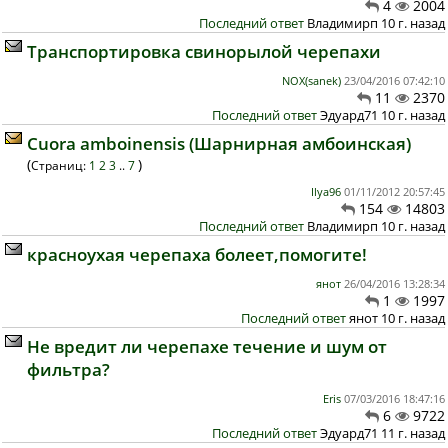
4
2004
Последний ответ
Владимирп 10 г. назад
Транспортировка свинорылой черепахи
NOX(sanek)
23/04/2016 07:42:10
11
2370
Последний ответ
Эдуард71 10 г. назад
Cuora amboinensis (Шарнирная амбоинская)
(
)
Страниц:
1
2
3
..
7
Ilya96
01/11/2012 20:57:45
154
14803
Последний ответ
Владимирп 10 г. назад
красноухая черепаха болеет,помогите!
янот
26/04/2016 13:28:34
1
1997
Последний ответ
янот 10 г. назад
Не вредит ли черепахе течение и шум от
фильтра?
Eris
07/03/2016 18:47:16
6
9722
Последний ответ
Эдуард71 11 г. назад