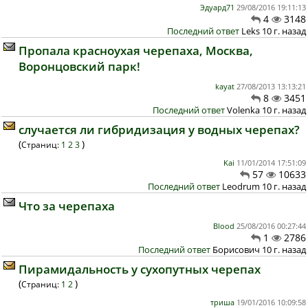
Эдуард71
29/08/2016 19:11:13
4
3148
Последний ответ
Leks 10 г. назад
Пропала красноухая черепаха, Москва,
Воронцовский парк!
kayat
27/08/2013 13:13:21
8
3451
Последний ответ
Volenka 10 г. назад
случается ли гибридизация у водных черепах?
(
)
Страниц:
1
2
3
Kai
11/01/2014 17:51:09
57
10633
Последний ответ
Leodrum 10 г. назад
Что за черепаха
Blood
25/08/2016 00:27:44
1
2786
Последний ответ
Борисович 10 г. назад
Пирамидальность у сухопутных черепах
(
)
Страниц:
1
2
триша
19/01/2016 10:09:58