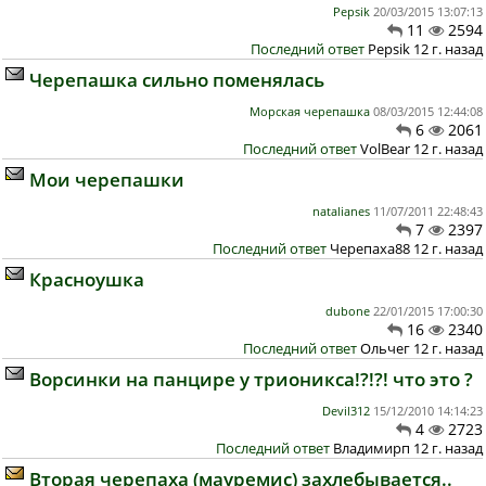
Pepsik
20/03/2015 13:07:13
11
2594
Последний ответ
Pepsik 12 г. назад
Черепашка сильно поменялась
Морская черепашка
08/03/2015 12:44:08
6
2061
Последний ответ
VolBear 12 г. назад
Мои черепашки
natalianes
11/07/2011 22:48:43
7
2397
Последний ответ
Черепаха88 12 г. назад
Красноушка
dubone
22/01/2015 17:00:30
16
2340
Последний ответ
Ольчег 12 г. назад
Ворсинки на панцире у трионикса!?!?! что это ?
Devil312
15/12/2010 14:14:23
4
2723
Последний ответ
Владимирп 12 г. назад
Вторая черепаха (мауремис) захлебывается..