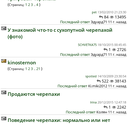
(
)
Страниц:
1
2
3
..
4
pet
13/02/2010 21:23:30
84
13495
Последний ответ
Эдуард71 11 г. назад
У знакомой что-то с сухопутной черепахой
(фото)
SCHVETKA75
18/10/2015 00:45:45
1
2726
Последний ответ
Эдуард71 11 г. назад
kinosternon
(
)
Страниц:
1
2
3
..
21
spotted
14/10/2009 23:30:54
522
38143
Последний ответ
Ki.miki2012 11 г. назад
Продаются черепахи
Irina
20/12/2015 12:47:18
1
2242
Последний ответ
Колян 11 г. назад
Поведение черепахи: нормально или нет