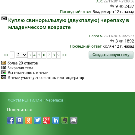
АВС
22/11/2014 21:08:36
9
2437
Последний ответ
Владимирп 12 г. назад
Куплю свинорылылую (двухпалую) черепаху в
младенческом возрасте
Павел А.
22/11/2014 20:25:57
3
1892
Последний ответ
Колян 12 г. назад
Создать новую тему
<<
1
3
4
5
6
7
8
9
>>
более 20 ответов
Закрытая тема
Вы отметились в теме
В теме участвует советник или модератор
ФОРУМ РЕПТИЛИЯ
»
Черепахи
Поделиться