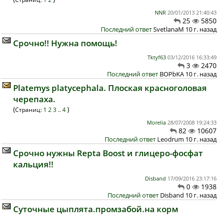
NNR
20/01/2013 21:40:43
25
5850
Последний ответ
SvetlanaM 10 г. назад
Срочно!! Нужна помощь!
Tktyf63
03/12/2016 16:33:49
3
2470
Последний ответ
BOPbKA 10 г. назад
Platemys platycephala. Плоская красноголовая
черепаха.
(
)
Страниц:
1
2
3
..
4
Morelia
28/07/2008 19:24:33
82
10607
Последний ответ
Leodrum 10 г. назад
Срочно нужны Repta Boost и глицеро-фосфат
кальция!!
Disband
17/09/2016 23:17:16
0
1938
Последний ответ
Disband 10 г. назад
Суточные цыплята.промзабой.на корм