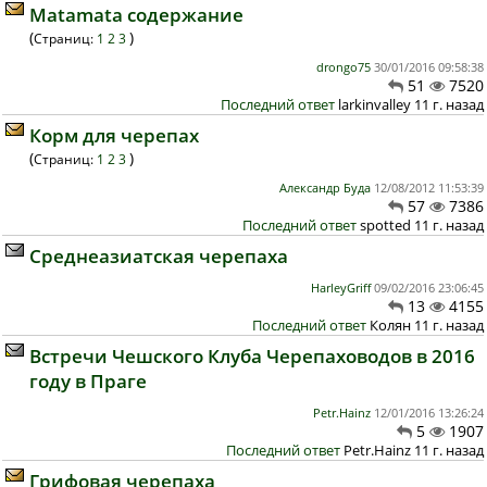
Matamata содержание
(
)
Страниц:
1
2
3
drongo75
30/01/2016 09:58:38
51
7520
Последний ответ
larkinvalley 11 г. назад
Корм для черепах
(
)
Страниц:
1
2
3
Александр Буда
12/08/2012 11:53:39
57
7386
Последний ответ
spotted 11 г. назад
Среднеазиатская черепаха
HarleyGriff
09/02/2016 23:06:45
13
4155
Последний ответ
Колян 11 г. назад
Встречи Чешского Клуба Черепаховодов в 2016
году в Прагe
Petr.Hainz
12/01/2016 13:26:24
5
1907
Последний ответ
Petr.Hainz 11 г. назад
Грифовая черепаха