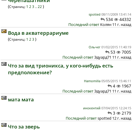
черепашатники
(
)
Страниц:
1
2
3
..
22
spotted
08/11/2009 13:41:14
534
44332
Последний ответ
Колян 11 г. назад
Вода в акватеррариуме
(
)
Страниц:
1
2
3
Ольчег
01/02/2015 11:40:19
53
7005
Последний ответ
Эдуард71 11 г. назад
Что за вид трионикса, у кого-нибудь есть
предположение?
Hamomilla
05/05/2015 15:46:11
4
1967
Последний ответ
Эдуард71 11 г. назад
мата мата
инокентий
07/04/2015 12:24:15
3
2179
Последний ответ
spotted 12 г. назад
Что за зверь