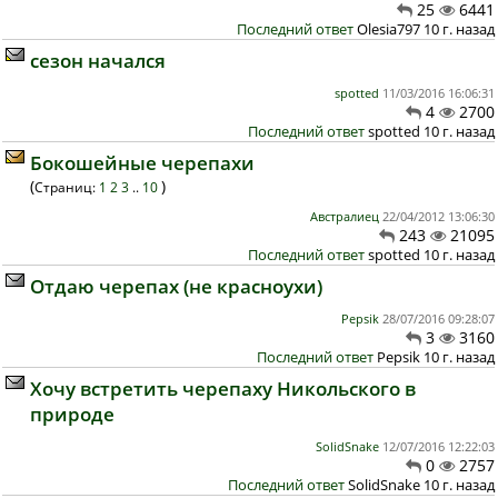
25
6441
Последний ответ
Olesia797 10 г. назад
сезон начался
spotted
11/03/2016 16:06:31
4
2700
Последний ответ
spotted 10 г. назад
Бокошейные черепахи
(
)
Страниц:
1
2
3
..
10
Австралиец
22/04/2012 13:06:30
243
21095
Последний ответ
spotted 10 г. назад
Отдаю черепах (не красноухи)
Pepsik
28/07/2016 09:28:07
3
3160
Последний ответ
Pepsik 10 г. назад
Хочу встретить черепаху Никольского в
природе
SolidSnake
12/07/2016 12:22:03
0
2757
Последний ответ
SolidSnake 10 г. назад