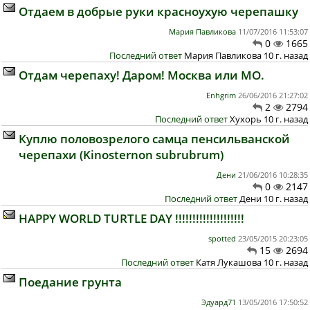
Отдаем в добрые руки красноухую черепашку
Мария Павликова
11/07/2016 11:53:07
0
1665
Последний ответ
Мария Павликова 10 г. назад
Отдам черепаху! Даром! Москва или МО.
Enhgrim
26/06/2016 21:27:02
2
2794
Последний ответ
Хухорь 10 г. назад
Куплю половозрелого самца пенсильванской
черепахи (Kinosternon subrubrum)
Дени
21/06/2016 10:28:35
0
2147
Последний ответ
Дени 10 г. назад
HAPPY WORLD TURTLE DAY !!!!!!!!!!!!!!!!!!!!
spotted
23/05/2015 20:23:05
15
2694
Последний ответ
Катя Лукашова 10 г. назад
Поедание грунта
Эдуард71
13/05/2016 17:50:52