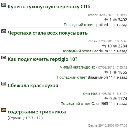
Купить сухопутную черепаху СПб
аmber
16/09/2015 14:28:49
1
3402
Последний ответ
spotted 11 г. назад
Черепаха стала всех покусывать
Pepsik
17/08/2015 10:55:40
10
2284
Последний ответ
Leodrum 11 г. назад
Как подключить reptiglo 10?
МИЛЫЙ ЧЕРЕПАШОНОК
07/09/2015 17:55:12
1
1855
Последний ответ
Владимирп 11 г. назад
Сбежала красноухая
Олег1965
31/08/2015 15:31:07
0
1774
Последний ответ
Олег1965 11 г. назад
содержание трионикса
(
)
Страниц:
1
2
3
..
12
Dasha
29/10/2003 00:47:05