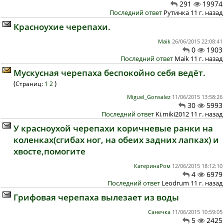
291
19974
Последний ответ
Рутинка 11 г. назад
Красноухие черепахи.
Maik
26/06/2015 22:08:41
0
1903
Последний ответ
Maik 11 г. назад
Мускусная черепаха беспокойно себя ведёт.
(
)
Страниц:
1
2
Miguel_Gonsalez
11/06/2015 13:58:26
30
5993
Последний ответ
Ki.miki2012 11 г. назад
У красноухой черепахи коричневые ранки на
коленках(сгибах ног, на обеих задних лапках) и
хвосте,помогите
КатеринаРом
12/06/2015 18:12:10
4
6979
Последний ответ
Leodrum 11 г. назад
Грифовая черепаха вылезает из воды
Санечка
11/06/2015 10:59:05
5
2425