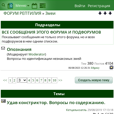
0
Меню
Войти
Регистрация
ФОРУМ РЕПТИЛИЯ
»
Змеи
Подразделы
ВСЕ СООБЩЕНИЯ ЭТОГО ФОРУМА И ПОДФОРУМОВ
Показывает сообщения не только этого форума, но и всех
подфорумов в нем одним списком.
Опознания
(Модерирует
Moderator
)
Вопросы по идентификации незнакомых змей
380
4104
Тем
Постов
06/08/2023 12:26:31
Effgeniy
Создать новую тему
<<
1
2
4
5
6
7
8
9
10
>>
Темы
Удав констриктор. Вопросы по содержанию.
Кетцалькоатль
29/08/2019 17:13:18