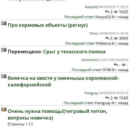
NasyaSQ
04/10/2018 11:33:23
2
1625
Последний ответ
NasyaSQ 8 г. назад
Про кормовые объекты (региус)
Simro
29/09/2018 21:36:18
5
3993
Последний ответ
Ребекка 8 г. назад
Перемещено:
Срыг у техасского полоза
Kimmerion
01/01/1970 03:00:00
-
-
Последний ответ
9198 8 г. назад
болячка на хвосте у змееныша королевской-
калифорнийской
Paraguay
26/09/2018 10:47:13
2
1543
Последний ответ
Paraguay 8 г. назад
Очень нужна помощь!(тигровый питон,
вопросы новичка)
(
)
Страниц:
1
2