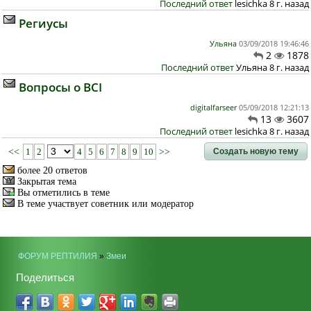
Последний ответ
lesichka 8 г. назад
Региусы
Ульяна
03/09/2018 19:46:46
2
1878
Последний ответ
Ульяна 8 г. назад
Вопросы о BCI
digitalfarseer
05/09/2018 12:21:13
13
3607
Последний ответ
lesichka 8 г. назад
Создать новую тему
<<
1
2
4
5
6
7
8
9
10
>>
более 20 ответов
Закрытая тема
Вы отметились в теме
В теме участвует советник или модератор
ФОРУМ РЕПТИЛИЯ
»
Змеи
Поделиться