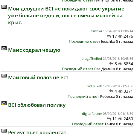
Последний ответ
Nvm_its_ok 8 г. назад
Мои девушки ВСI не покидают свое укрытие
уже больше недели, после смены мышей на
крыс.
lesichka
16/04/2018 12:06:14
17
2476
Последний ответ
lesichka 8 г. назад
Маис содрал чешую
JarugaTheRed
21/08/2018 10:45:36
8
3854
Последний ответ
Ева Демиш 8 г. назад
Маисовый полоз не ест
kotik_kek
12/10/2018 21:53:56
4
3371
Последний ответ
Ребекка 8 г. назад
BCI облюбовал поилку
digitalfarseer
05/10/2018 01:13:59
11
2480
Последний ответ
Танка 8 г. назад
Региус пьёт конденсат.