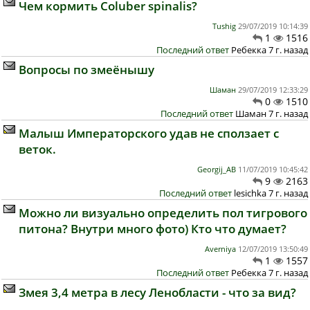
Чем кормить Coluber spinalis?
Tushig
29/07/2019 10:14:39
1
1516
Последний ответ
Ребекка 7 г. назад
Вопросы по змеёнышу
Шаман
29/07/2019 12:33:29
0
1510
Последний ответ
Шаман 7 г. назад
Малыш Императорского удав не сползает с
веток.
Georgij_AB
11/07/2019 10:45:42
9
2163
Последний ответ
lesichka 7 г. назад
Можно ли визуально определить пол тигрового
питона? Внутри много фото) Кто что думает?
Averniya
12/07/2019 13:50:49
1
1557
Последний ответ
Ребекка 7 г. назад
Змея 3,4 метра в лесу Ленобласти - что за вид?