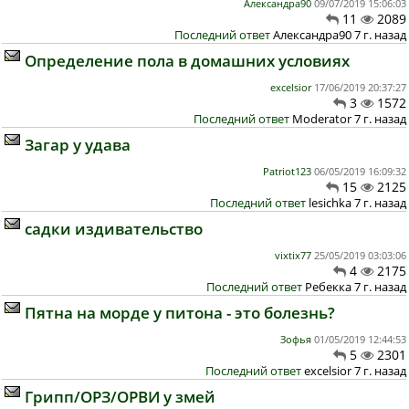
Александра90
09/07/2019 15:06:03
11
2089
Последний ответ
Александра90 7 г. назад
Определение пола в домашних условиях
excelsior
17/06/2019 20:37:27
3
1572
Последний ответ
Moderator 7 г. назад
Загар у удава
Patriot123
06/05/2019 16:09:32
15
2125
Последний ответ
lesichka 7 г. назад
садки издивательство
vixtix77
25/05/2019 03:03:06
4
2175
Последний ответ
Ребекка 7 г. назад
Пятна на морде у питона - это болезнь?
Зофья
01/05/2019 12:44:53
5
2301
Последний ответ
excelsior 7 г. назад
Грипп/ОРЗ/ОРВИ у змей