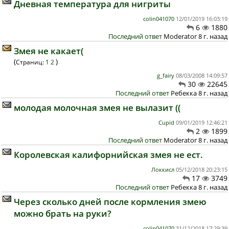
Дневная температура для нигриты
colin041070
12/01/2019 16:03:19
6
1880
Последний ответ
Moderator 8 г. назад
Змея не какает(
(
)
Страниц:
1
2
g_fairy
08/03/2008 14:09:57
30
22645
Последний ответ
Ребекка 8 г. назад
молодая молочная змея не вылазит ((
Cupid
09/01/2019 12:46:21
2
1899
Последний ответ
Moderator 8 г. назад
Королевская калифорнийская змея не ест.
Локкисл
05/12/2018 20:23:15
17
3749
Последний ответ
Ребекка 8 г. назад
Через сколько дней после кормления змею
можно брать на руки?
colin041070
31/12/2018 17:29:39