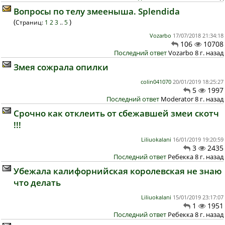
Вопросы по телу змееныша. Splendida
(
)
Страниц:
1
2
3
..
5
Vozarbo
17/07/2018 21:34:18
106
10708
Последний ответ
Vozarbo 8 г. назад
Змея сожрала опилки
colin041070
20/01/2019 18:25:27
5
1997
Последний ответ
Moderator 8 г. назад
Срочно как отклеить от сбежавшей змеи скотч
!!!
Liliuokalani
16/01/2019 19:20:59
3
2435
Последний ответ
Ребекка 8 г. назад
Убежала калифорнийская королевская не знаю
что делать
Liliuokalani
15/01/2019 23:17:07
1
1951
Последний ответ
Ребекка 8 г. назад