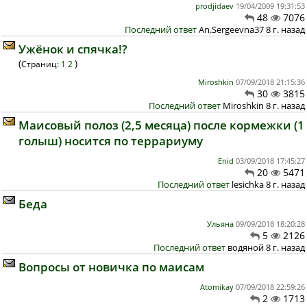
prodjidaev
19/04/2009 19:31:53
48
7076
Последний ответ
An.Sergeevna37 8 г. назад
Ужёнок и спячка!?
(
)
Страниц:
1
2
Miroshkin
07/09/2018 21:15:36
30
3815
Последний ответ
Miroshkin 8 г. назад
Маисовый полоз (2,5 месяца) после кормежки (1
голыш) носится по террариуму
Enid
03/09/2018 17:45:27
20
5471
Последний ответ
lesichka 8 г. назад
Беда
Ульяна
09/09/2018 18:20:28
5
2126
Последний ответ
водяной 8 г. назад
Вопросы от новичка по маисам
Atomikay
07/09/2018 22:59:26
2
1713