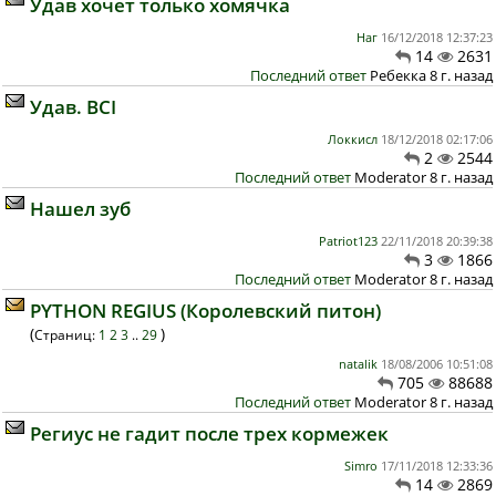
Удав хочет только хомячка
Наг
16/12/2018 12:37:23
14
2631
Последний ответ
Ребекка 8 г. назад
Удав. BCI
Локкисл
18/12/2018 02:17:06
2
2544
Последний ответ
Moderator 8 г. назад
Нашел зуб
Patriot123
22/11/2018 20:39:38
3
1866
Последний ответ
Moderator 8 г. назад
PYTHON REGIUS (Королевский питон)
(
)
Страниц:
1
2
3
..
29
natalik
18/08/2006 10:51:08
705
88688
Последний ответ
Moderator 8 г. назад
Региус не гадит после трех кормежек
Simro
17/11/2018 12:33:36
14
2869