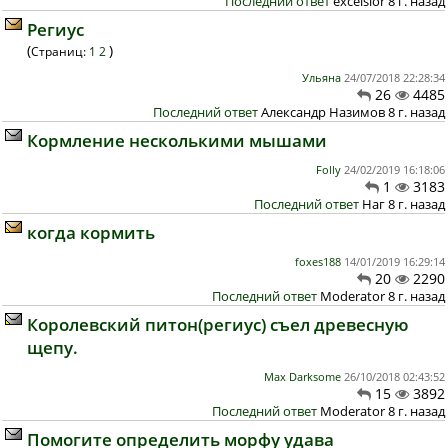
Последний ответ
excelsior 8 г. назад
Региус
(
)
Страниц:
1
2
Ульяна
24/07/2018 22:28:34
26
4485
Последний ответ
Александр Назимов 8 г. назад
Кормление несколькими мышами
Folly
24/02/2019 16:18:06
1
3183
Последний ответ
Наг 8 г. назад
когда кормить
foxes188
14/01/2019 16:29:14
20
2290
Последний ответ
Moderator 8 г. назад
Королевский питон(региус) съел древесную
щепу.
Max Darksome
26/10/2018 02:43:52
15
3892
Последний ответ
Moderator 8 г. назад
Помогите определить морфу удава