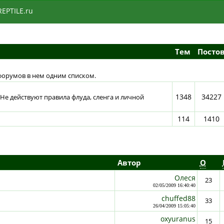
REPTILE.ru
Тем
Посто
форумов в нем одним списком.
1348
34227
. Не действуют правила флуда, сленга и личной
114
1410
Автор
О
Олеся
23
02/05/2009 16:40:40
chuffed88
33
26/04/2009 15:05:40
oxyuranus
15