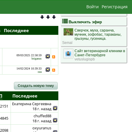
Войти
Регистрация
Выключить эфир
в
Последнее
Сверчок, муха, саранча,
мучник, зофобас, тараканы,
грызуны, гусеница.
Semal
Сайт ветеринарной клиники в
Санкт-Петербурге
09/03/2025 22:58:59
briganus
vetuslugispb
14/02/2024 10:39:33
oza
Создать новую тему
П
Последнее
Екатерина Сергеевна
2151
18 г. назад
chuffed88
4845
18 г. назад
oxyuranus
2098