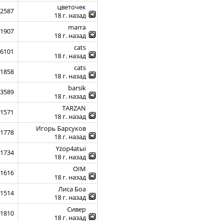
цветочек
2587
18 г. назад
marra
1907
18 г. назад
cats
6101
18 г. назад
cats
1858
18 г. назад
barsik
3589
18 г. назад
ТАRZAN
1571
18 г. назад
Игорь Барсуков
1778
18 г. назад
Yzoр4аtыi
1734
18 г. назад
OIM
1616
18 г. назад
Лиса Боа
1514
18 г. назад
Сивер
1810
18 г. назад