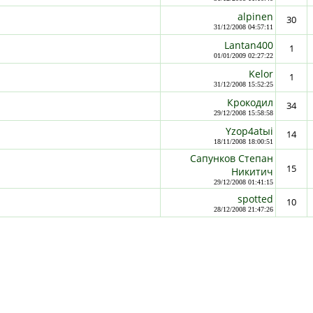
alpinen
30
31/12/2008 04:57:11
Lantan400
1
01/01/2009 02:27:22
Kelor
1
31/12/2008 15:52:25
Крокодил
34
29/12/2008 15:58:58
Yzoр4аtыi
14
18/11/2008 18:00:51
Сапунков Степан
15
Никитич
29/12/2008 01:41:15
spotted
10
28/12/2008 21:47:26