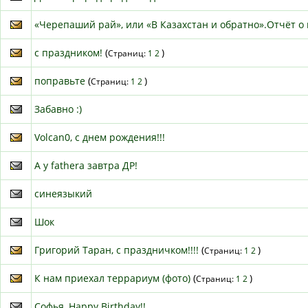
«Черепаший рай», или «В Казахстан и обратно».Отчёт о 
с праздником!
(
)
Страниц:
1
2
поправьте
(
)
Страниц:
1
2
Забавно :)
Volcan0, с днем рождения!!!
А у fathera завтра ДР!
синеязыкий
Шок
Григорий Таран, с праздничком!!!!
(
)
Страниц:
1
2
К нам приехал террариум (фото)
(
)
Страниц:
1
2
Софья, Happy Birthday!!