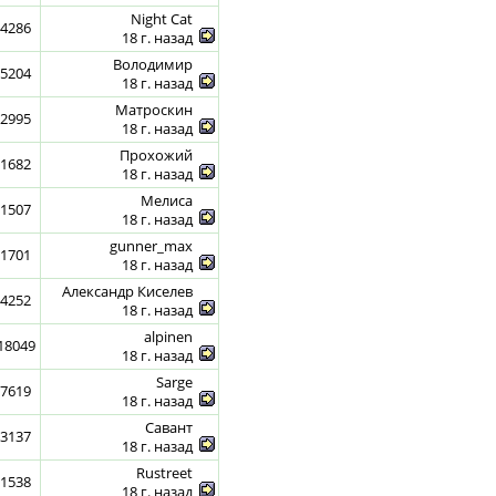
Night Cat
4286
18 г. назад
Володимир
5204
18 г. назад
Матроскин
2995
18 г. назад
Прохожий
1682
18 г. назад
Мелиса
1507
18 г. назад
gunner_max
1701
18 г. назад
Александр Киселев
4252
18 г. назад
alpinen
18049
18 г. назад
Sarge
7619
18 г. назад
Савант
3137
18 г. назад
Rustreet
1538
18 г. назад