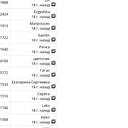
Zoi
1848
18 г. назад
Evgeshka
2424
18 г. назад
Матроскин
1913
18 г. назад
bambr
1722
18 г. назад
Речка
1640
18 г. назад
цветочек
4169
18 г. назад
Гигас
5772
18 г. назад
Екатерина Сергеевна
1533
18 г. назад
Серёга
1516
18 г. назад
Leks
1746
18 г. назад
Kelor
1568
18 г. назад