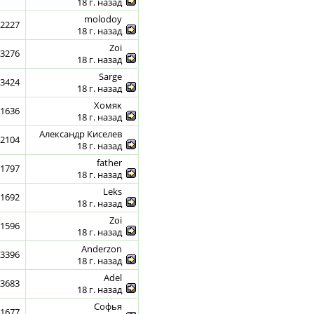
18 г. назад
molodoy
2227
18 г. назад
Zoi
3276
18 г. назад
Sarge
3424
18 г. назад
Хомяк
1636
18 г. назад
Александр Киселев
2104
18 г. назад
father
1797
18 г. назад
Leks
1692
18 г. назад
Zoi
1596
18 г. назад
Anderzon
3396
18 г. назад
Adel
3683
18 г. назад
Софья
1677